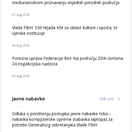
međunarodnom priznavanju vrijednih prirodnih područja
07 Aug 2026
Vlada FBiH: 530 hiljada KM za oblast kulture i sporta, te
vjerske institucije
06 Aug 2026
Porezna uprava Federacije BiH: Na području ZDK izvršena
24 inspekcijska nadzora
06 Aug 2026
Javne nabavke
Vidi sve
Odluka o poništenju postupka javne nabavke roba –
nabavka kompjuterske opreme (nabavka laptopa) za
potrebe Generalnog sekretarijata Vlade FBiH