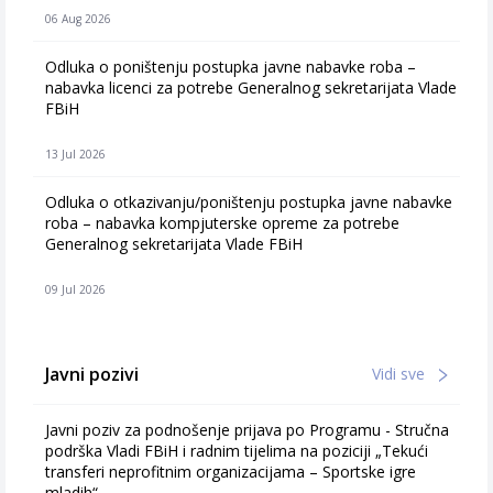
06 Aug 2026
Odluka o poništenju postupka javne nabavke roba –
nabavka licenci za potrebe Generalnog sekretarijata Vlade
FBiH
13 Jul 2026
Odluka o otkazivanju/poništenju postupka javne nabavke
roba – nabavka kompjuterske opreme za potrebe
Generalnog sekretarijata Vlade FBiH
09 Jul 2026
Javni pozivi
Vidi sve
Javni poziv za podnošenje prijava po Programu - Stručna
podrška Vladi FBiH i radnim tijelima na poziciji „Tekući
transferi neprofitnim organizacijama – Sportske igre
mladih“