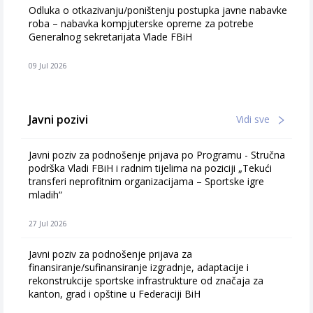
Odluka o otkazivanju/poništenju postupka javne nabavke
roba – nabavka kompjuterske opreme za potrebe
Generalnog sekretarijata Vlade FBiH
09 Jul 2026
Javni pozivi
Vidi sve
Javni poziv za podnošenje prijava po Programu - Stručna
podrška Vladi FBiH i radnim tijelima na poziciji „Tekući
transferi neprofitnim organizacijama – Sportske igre
mladih“
27 Jul 2026
Javni poziv za podnošenje prijava za
finansiranje/sufinansiranje izgradnje, adaptacije i
rekonstrukcije sportske infrastrukture od značaja za
kanton, grad i opštine u Federaciji BiH