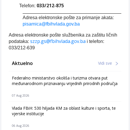
033/212-875
Telefon:
Adresa elektronske pošte za primanje akata:
pisarnica@fbihvlada.gov.ba
Adresa elektronske pošte službenika za zaštitu ličnih
szzp.gs@fbihvlada.gov.ba
podataka:
i telefon:
033/212-639
Aktuelno
Vidi sve
Federalno ministarstvo okoliša i turizma otvara put
međunarodnom priznavanju vrijednih prirodnih područja
07 Aug 2026
Vlada FBiH: 530 hiljada KM za oblast kulture i sporta, te
vjerske institucije
06 Aug 2026