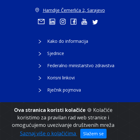
Hamdije Čemerlića 2, Sarajevo
Kako do informacija
Sjednice
Federalno ministarstvo zdravstva
Korisni linkovi
Rječnik pojmova
Ova stranica koristi kolačiće
🍪 Kolačiće
koristimo za pravilan rad web stranice i
Copyright 2021. Vlada Federacije Bosne i
omogućujemo uvezivanje društvenih mreža
Hercegovine
Saznaj više o kolačićima
Slažem se