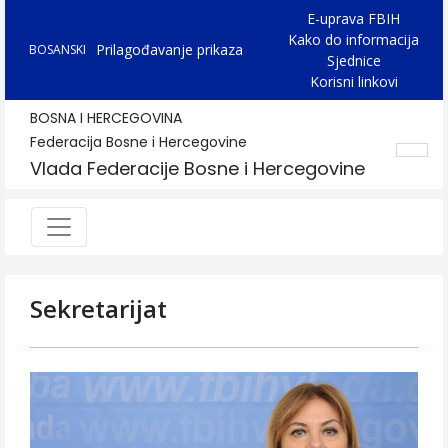
E-uprava FBIH
Kako do informacija
Prilagođavanje prikaza
BOSANSKI
Sjednice
Korisni linkovi
BOSNA I HERCEGOVINA
Federacija Bosne i Hercegovine
Vlada Federacije Bosne i Hercegovine
Sekretarijat