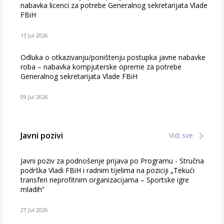
nabavka licenci za potrebe Generalnog sekretarijata Vlade
FBiH
13 Jul 2026
Odluka o otkazivanju/poništenju postupka javne nabavke
roba – nabavka kompjuterske opreme za potrebe
Generalnog sekretarijata Vlade FBiH
09 Jul 2026
Javni pozivi
Vidi sve
Javni poziv za podnošenje prijava po Programu - Stručna
podrška Vladi FBiH i radnim tijelima na poziciji „Tekući
transferi neprofitnim organizacijama – Sportske igre
mladih“
27 Jul 2026