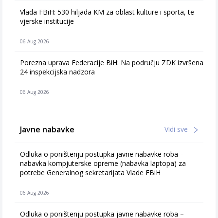
Vlada FBiH: 530 hiljada KM za oblast kulture i sporta, te
vjerske institucije
06 Aug 2026
Porezna uprava Federacije BiH: Na području ZDK izvršena
24 inspekcijska nadzora
06 Aug 2026
Javne nabavke
Vidi sve
Odluka o poništenju postupka javne nabavke roba –
nabavka kompjuterske opreme (nabavka laptopa) za
potrebe Generalnog sekretarijata Vlade FBiH
06 Aug 2026
Odluka o poništenju postupka javne nabavke roba –