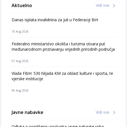
Aktuelno
Vidi sve
Danas isplata invalidnina za juli u Federaciji BiH
10 Aug 2026
Federalno ministarstvo okoliša i turizma otvara put
međunarodnom priznavanju vrijednih prirodnih područja
07 Aug 2026
Vlada FBiH: 530 hiljada KM za oblast kulture i sporta, te
vjerske institucije
06 Aug 2026
Javne nabavke
Vidi sve
Odluka o poništenju postupka javne nabavke roba –