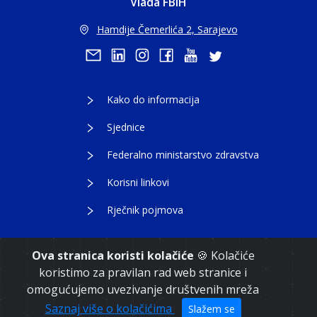
Vlada FBiH
Hamdije Čemerlića 2, Sarajevo
Kako do informacija
Sjednice
Federalno ministarstvo zdravstva
Korisni linkovi
Rječnik pojmova
Ova stranica koristi kolačiće
🍪 Kolačiće
koristimo za pravilan rad web stranice i
Copyright 2021. Vlada Federacije Bosne i
omogućujemo uvezivanje društvenih mreža
Hercegovine
Saznaj više o kolačićima
Slažem se