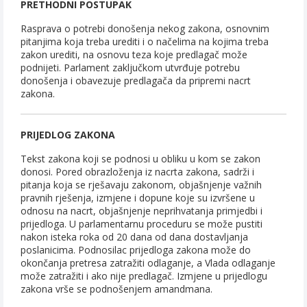
PRETHODNI POSTUPAK
Rasprava o potrebi donošenja nekog zakona, osnovnim
pitanjima koja treba urediti i o načelima na kojima treba
zakon urediti, na osnovu teza koje predlagač može
podnijeti. Parlament zaključkom utvrđuje potrebu
donošenja i obavezuje predlagača da pripremi nacrt
zakona.
PRIJEDLOG ZAKONA
Tekst zakona koji se podnosi u obliku u kom se zakon
donosi. Pored obrazloženja iz nacrta zakona, sadrži i
pitanja koja se rješavaju zakonom, objašnjenje važnih
pravnih rješenja, izmjene i dopune koje su izvršene u
odnosu na nacrt, objašnjenje neprihvatanja primjedbi i
prijedloga. U parlamentarnu proceduru se može pustiti
nakon isteka roka od 20 dana od dana dostavljanja
poslanicima. Podnosilac prijedloga zakona može do
okončanja pretresa zatražiti odlaganje, a Vlada odlaganje
može zatražiti i ako nije predlagač. Izmjene u prijedlogu
zakona vrše se podnošenjem amandmana.