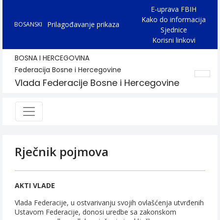
E-uprava FBIH
Kako do informacija
Prilagođavanje prikaza
BOSANSKI
Sjednice
Korisni linkovi
BOSNA I HERCEGOVINA
Federacija Bosne i Hercegovine
Vlada Federacije Bosne i Hercegovine
Rječnik pojmova
AKTI VLADE
Vlada Federacije, u ostvarivanju svojih ovlašćenja utvrđenih
Ustavom Federacije, donosi uredbe sa zakonskom