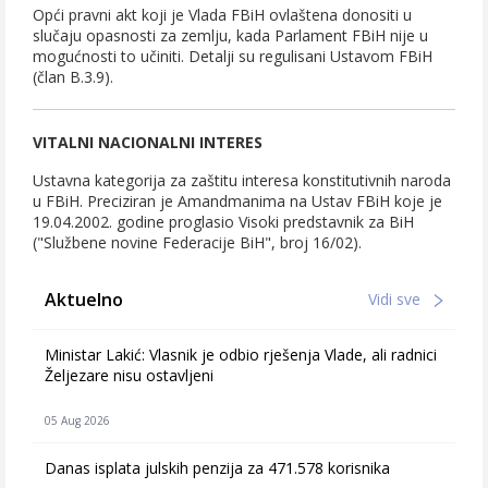
Opći pravni akt koji je Vlada FBiH ovlaštena donositi u
slučaju opasnosti za zemlju, kada Parlament FBiH nije u
mogućnosti to učiniti. Detalji su regulisani Ustavom FBiH
(član B.3.9).
VITALNI NACIONALNI INTERES
Ustavna kategorija za zaštitu interesa konstitutivnih naroda
u FBiH. Preciziran je Amandmanima na Ustav FBiH koje je
19.04.2002. godine proglasio Visoki predstavnik za BiH
("Službene novine Federacije BiH", broj 16/02).
Aktuelno
Vidi sve
Ministar Lakić: Vlasnik je odbio rješenja Vlade, ali radnici
Željezare nisu ostavljeni
05 Aug 2026
Danas isplata julskih penzija za 471.578 korisnika