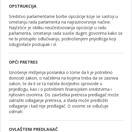
OPSTRUKCIJA
Sredstvo parlamentarne borbe opozicije koje se sastoji u
ometanju rada parlamenta na najraznovrsnije načine.
Najčešće je obliku neučestvovanja opozicije u radu
parlamenta, ometanje rada suviše dugim govorima kako se
ne bi pristupilo odlučivanju, podnošenjem prijedloga koji
odugovlače postupak i sl.
OPĆI PRETRES
Iznošenje mišljenja poslanika o tome da li je potrebno
donositi zakon, o načelima na kojima treba da se zasniva
zakon, te da li se ta načela dosljedno sprovode u
prijedlogu, kao i o potrebnim finansijskim sredstvima i
njihovim izvorima. Do završetka pretresa predlagač može
zatražiti odlaganje pretresa, a Vlada može predložiti
odlaganje i kad nije predlagač. O ovome se odlučuje
odmah.
OVLAŠTENI PREDLAGAČ