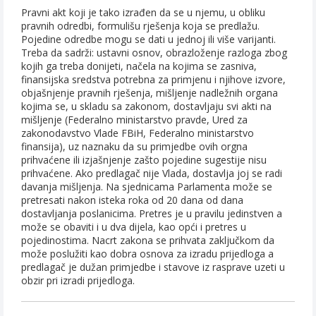
Pravni akt koji je tako izrađen da se u njemu, u obliku
pravnih odredbi, formulišu rješenja koja se predlažu.
Pojedine odredbe mogu se dati u jednoj ili više varijanti.
Treba da sadrži: ustavni osnov, obrazloženje razloga zbog
kojih ga treba donijeti, načela na kojima se zasniva,
finansijska sredstva potrebna za primjenu i njihove izvore,
objašnjenje pravnih rješenja, mišljenje nadležnih organa
kojima se, u skladu sa zakonom, dostavljaju svi akti na
mišljenje (Federalno ministarstvo pravde, Ured za
zakonodavstvo Vlade FBiH, Federalno ministarstvo
finansija), uz naznaku da su primjedbe ovih orgna
prihvaćene ili izjašnjenje zašto pojedine sugestije nisu
prihvaćene. Ako predlagač nije Vlada, dostavlja joj se radi
davanja mišljenja. Na sjednicama Parlamenta može se
pretresati nakon isteka roka od 20 dana od dana
dostavljanja poslanicima. Pretres je u pravilu jedinstven a
može se obaviti i u dva dijela, kao opći i pretres u
pojedinostima. Nacrt zakona se prihvata zaključkom da
može poslužiti kao dobra osnova za izradu prijedloga a
predlagač je dužan primjedbe i stavove iz rasprave uzeti u
obzir pri izradi prijedloga.