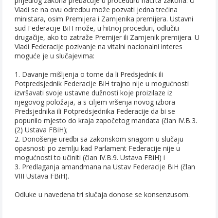
prijedlog zakona prebacuje u proceduru nacrta zakona. U
Vladi se na ovu odredbu može pozvati jedna trećina
ministara, osim Premijera i Zamjenika premijera. Ustavni
sud Federacije BiH može, u hitnoj proceduri, odlučiti
drugačije, ako to zatraže Premijer ili Zamjenik premijera. U
Vladi Federacije pozivanje na vitalni nacionalni interes
moguće je u slučajevima:
1. Davanje mišljenja o tome da li Predsjednik ili
Potpredsjednik Federacije BiH trajno nije u mogućnosti
izvršavati svoje ustavne dužnosti koje proizilaze iz
njegovog položaja, a s ciljem vršenja novog izbora
Predsjednika ili Potpredsjednika Federacije da bi se
popunilo mjesto do kraja započetog mandata (član IV.B.3.
(2) Ustava FBiH);
2. Donošenje uredbi sa zakonskom snagom u slučaju
opasnosti po zemlju kad Parlament Federacije nije u
mogućnosti to učiniti (član IV.B.9. Ustava FBiH) i
3. Predlaganja amandmana na Ustav Federacije BiH (član
VIII Ustava FBiH).
Odluke u navedena tri slučaja donose se konsenzusom.