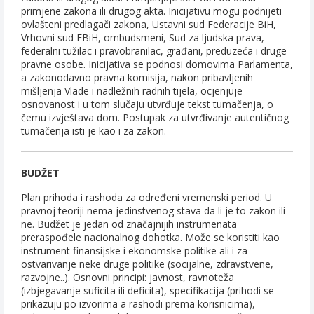
primjene zakona ili drugog akta. Inicijativu mogu podnijeti
ovlašteni predlagači zakona, Ustavni sud Federacije BiH,
Vrhovni sud FBiH, ombudsmeni, Sud za ljudska prava,
federalni tužilac i pravobranilac, građani, preduzeća i druge
pravne osobe. Inicijativa se podnosi domovima Parlamenta,
a zakonodavno pravna komisija, nakon pribavljenih
mišljenja Vlade i nadležnih radnih tijela, ocjenjuje
osnovanost i u tom slučaju utvrđuje tekst tumačenja, o
čemu izvještava dom. Postupak za utvrđivanje autentičnog
tumačenja isti je kao i za zakon.
BUDŽET
Plan prihoda i rashoda za određeni vremenski period. U
pravnoj teoriji nema jedinstvenog stava da li je to zakon ili
ne. Budžet je jedan od značajnijih instrumenata
preraspođele nacionalnog dohotka. Može se koristiti kao
instrument finansijske i ekonomske politike ali i za
ostvarivanje neke druge politike (socijalne, zdravstvene,
razvojne..). Osnovni principi: javnost, ravnoteža
(izbjegavanje suficita ili deficita), specifikacija (prihodi se
prikazuju po izvorima a rashodi prema korisnicima),