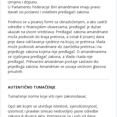
izmjenu i dopunu.
U Parlamentu Federacije BiH amandmane imaju pravo
davati svi poslanici i ovlašteni predlagači zakona.
Podnosi se u pisanoj formi sa obrazloženjem, a ako sadrži
odredbe o finansijskim obavezama, predlagač je dužan
ukazati na izvore sredstava. Predlagač zakona amandmane
može podnositi do kraja pretresa, a ostali 8 (osam) dana
prije dana održavanja sjednice na kojoj se pretresa. Vlada
može podnositi amandmane do završetka pretresa i na
prijedloge zakona kojima nije predlagač. O amandmanima
se izjašnjava predlagač zakona, a Vlada i kada nije
predlagač. Prihvaćeni amandman postaje sastavni dio
prijedloga zakona. Amandman se usvaja većinom glasova
prisutnih.
AUTENTIČNO TUMAČENJE
Tumačenje norme koje vrši njen zakonodavac.
Opći akt kojim se utvrđuje istinitost, vjerodostojnost,
izvornost i pravilan smisao nedovoljno jasne odredbe
zakona ili drugog akta. Primjenjuje se i važi od dana