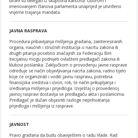
birani su delegati iz skupština kantona. Izborom i
imenovanjem članova parlamenta unaprijed je utvrđeno
vrijeme trajanja mandata.
JAVNA RASPRAVA
Procedura pribavljanja mišljenja građana, zainteresiranih
organa, naučnih i stručnih institucija o nacrtu zakona ili
drugih pitanja posebno značajnih za Federaciju BiH.
Inicijativu mogu podnijeti ovlašteni predlagači zakona ili
klubovi poslanika. Zaključkom o provođenju javne rasprave
određuje se način objavljivanja nacrta zakona, radno tijelo
koje će organizirati i voditi javnu raspravu, potrebna
finansijska sredstva i izvori, rok, te način prikupljanja i
sređivanja mišljenja i prijedloga. Izvještaj o provedenoj
javnoj raspravi dostavlja se predlagaču akta i poslanicima.
Predlagač je dužan objasniti razloge neprihvatanja
prijedloga i mišljenja iz rasprave.
JAVNOST
Pravo građana da budu obaviješteni o radu Vlade. Rad