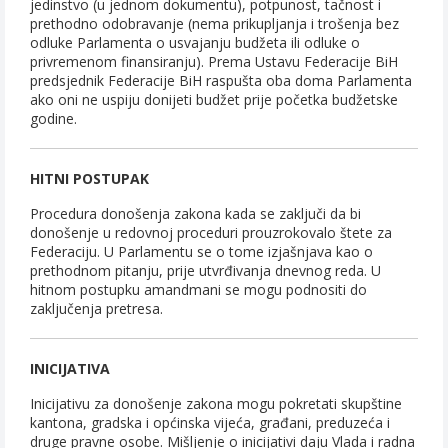
jedinstvo (u jednom dokumentu), potpunost, tačnost i
prethodno odobravanje (nema prikupljanja i trošenja bez
odluke Parlamenta o usvajanju budžeta ili odluke o
privremenom finansiranju). Prema Ustavu Federacije BiH
predsjednik Federacije BiH raspušta oba doma Parlamenta
ako oni ne uspiju donijeti budžet prije početka budžetske
godine.
HITNI POSTUPAK
Procedura donošenja zakona kada se zaključi da bi
donošenje u redovnoj proceduri prouzrokovalo štete za
Federaciju. U Parlamentu se o tome izjašnjava kao o
prethodnom pitanju, prije utvrđivanja dnevnog reda. U
hitnom postupku amandmani se mogu podnositi do
zaključenja pretresa.
INICIJATIVA
Inicijativu za donošenje zakona mogu pokretati skupštine
kantona, gradska i općinska vijeća, građani, preduzeća i
druge pravne osobe. Mišljenje o inicijativi daju Vlada i radna