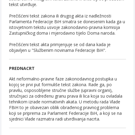
tekst utvrđuje.
Prečišćeni tekst zakona ili drugog akta iz nadležnosti
Parlamenta Federacije BiH smatra se donesenim kada ga u
istovjetnom tekstu usvoje zakonodavno-pravna komisija
Zastupničkog doma i mjerodavno tijelo Doma naroda.
Prečišćeni tekst akta primjenjuje se od dana kada je
objavljen u "Službenim novinama Federacije BiH".
PREDNACRT
Akt neformalno-pravne faze zakonodavnog postupka u
kojoj se prvi put formuliše tekst zakona. Rade ga, po
pravilu, osposobljene stručne službe (upravni organi),
stručnjaci za određenu granu prava ili lica koja su ovladala
tehnikom izrade normativnih akata. U metodu rada Vlade
FBiH to je obavezan oblik obrađenog pravnog problema
koji se priprema za Parlament Federacije BiH, a koji se na
sjednici Vlade razmatra radi utvrđivanja nacrta.