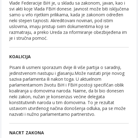
Vlade Federacije BiH je, u skladu sa zakonom, javan, kao i
svi akti koje Vlada FBiH donese. Javnost može biti isključena
samo u vrlo rijetkim prilikama, kada je zakonom određen
neki stepen tajnosti. Akreditovani novinari, pod istim
uslovima, imaju pristup svim dokumentima koji se
razmatraju, a preko Ureda za nformiranje obezbijeđena im
je i stručna pomoć.
KOALICIJA
Pisani ili usmeni sporazum dvije ili više partija o saradnji,
jedinstvenom nastupu i glasanju.Može nastati prije novog
saziva parlamenta ili nakon toga. U aktuelnom
parlamentarnom životu BiH i FBiH postoji specifičan oblik
koaliranja u domovima naroda. Naime, da bi bio donesen
neki zakon, nužan je konsenzus većine delegata
konstitutivnih naroda u tim domovima. To je rezultat
ustavom utvrđenog načina donošenja odluka, pa se može
nazvati i nužno parlamentarno partnerstvo.
NACRT ZAKONA