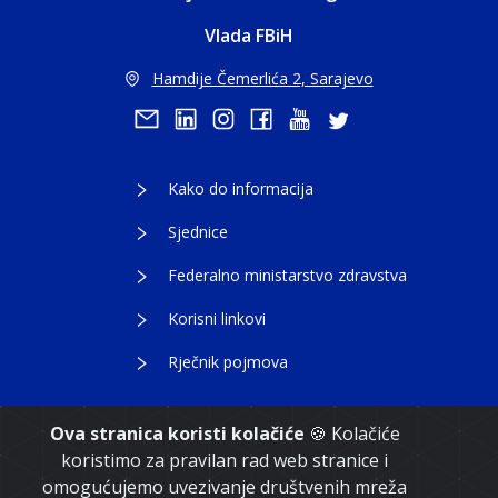
Vlada FBiH
Hamdije Čemerlića 2, Sarajevo
Kako do informacija
Sjednice
Federalno ministarstvo zdravstva
Korisni linkovi
Rječnik pojmova
Ova stranica koristi kolačiće
🍪 Kolačiće
koristimo za pravilan rad web stranice i
Copyright 2021. Vlada Federacije Bosne i
omogućujemo uvezivanje društvenih mreža