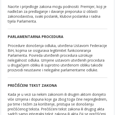
Nacrte i prijedloge zakona mogu podnositi: Premijer, koji je
nadležan za predlaganje i davanje preporuka iz oblasti
zakonodavstva, svaki poslanik, klubovi poslanika i radna
tijela Parlamenta.
PARLAMENTARNA PROCEDURA
Procedure donošenja odluka, utvrđena Ustavom Federacije
BiH, kojima se osigurava legitimitet funkcioniranja
Parlamenta. Povreda utvrđenih procedura uzrokuje
nelegalnost odluka. Izmjene ustavom utvrđenih procedura
u drugačijem obliku ili suprotno utvrđenom obliku takođe
proizvodi neustavne i nelegalne parlamentarne odluke.
PREČIŠĆENI TEKST ZAKONA
Kada je u vezi sa nekim zakonom ili drugim aktom donijeto
više izmjena i dopuna koje ga zbog toga čine nepreglednim,
pa time i težim za korištenje, pristupa se donošenju
prečišćenog teksta. Prečišćeni tekst zakona ili drugog akta
sadrži samo integralni tekst zakona ili akta čiji se prečišćeni