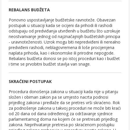
REBALANS BUDŽETA
Ponovno uspostavljanje budžetske ravnoteže. Obavezan
postupak u situaciji kada se ocijeni da prihodi ili rashodi
odstupaju od predviđanja utvrđenih u budžetu što uzrokuje
neostvarivanje jednog od najznačajnijih budžetskih principa
- uravnoteženosti. Uzrok mogu biti nepredviđeni ili nerealno
predviđeni rashodi, neblagovremena ili loše procijenjena
naplata prihoda, kao i ekonomske ili prirodne nepogode.
Rebalans budžeta donosi se po istoj proceduri kao i budžet
i time se prvobitni budžet stavlja van snage.
SKRAĆENI POSTUPAK
Procedura donošenja zakona u situaciji kada nije u pitanju
složen i obiman zakon pa se umjesto nacrta podnosi
prijedlog zakona i predlaže da se pretres vrši skraćeno. Rok
za podnošenje zakona u takvoj proceduri ne može biti kraći
od 20 dana od dana određenog za održavanje sjednice
parlamentarnog doma na kojem će se pretresati prijedlog
zakona. Neprihvatanje pretresa po skraćenom postupku