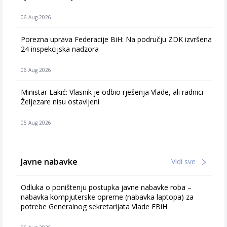
06 Aug 2026
Porezna uprava Federacije BiH: Na području ZDK izvršena
24 inspekcijska nadzora
06 Aug 2026
Ministar Lakić: Vlasnik je odbio rješenja Vlade, ali radnici
Željezare nisu ostavljeni
05 Aug 2026
Javne nabavke
Vidi sve
Odluka o poništenju postupka javne nabavke roba –
nabavka kompjuterske opreme (nabavka laptopa) za
potrebe Generalnog sekretarijata Vlade FBiH