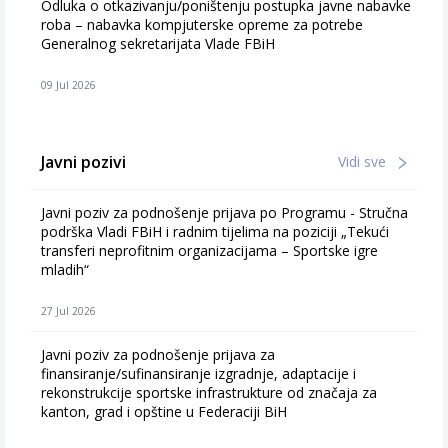
Odluka o otkazivanju/poništenju postupka javne nabavke
roba – nabavka kompjuterske opreme za potrebe
Generalnog sekretarijata Vlade FBiH
09 Jul 2026
Javni pozivi
Vidi sve
Javni poziv za podnošenje prijava po Programu - Stručna
podrška Vladi FBiH i radnim tijelima na poziciji „Tekući
transferi neprofitnim organizacijama – Sportske igre
mladih“
27 Jul 2026
Javni poziv za podnošenje prijava za
finansiranje/sufinansiranje izgradnje, adaptacije i
rekonstrukcije sportske infrastrukture od značaja za
kanton, grad i opštine u Federaciji BiH