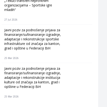
„Tekući transferi neprofitnim
organizacijama – Sportske igre
mladih“
27 Jul 2026
Javni poziv za podnošenje prijava za
finansiranje/sufinansiranje izgradnje,
adaptacije i rekonstrukcije sportske
infrastrukture od značaja za kanton,
grad i opštine u Federaciji BiH
25 Mar 2026
Javni poziv za podnošenje prijava za
finansiranje/sufinansiranje izgradnje,
adaptacije i rekonstrukcije institucija
kulture od značaja za kanton, grad i
opštine u Federaciji BiH
25 Mar 2026