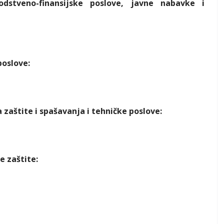
dstveno-finansijske poslove, javne nabavke i
poslove:
zaštite i spašavanja i tehničke poslove:
e zaštite: