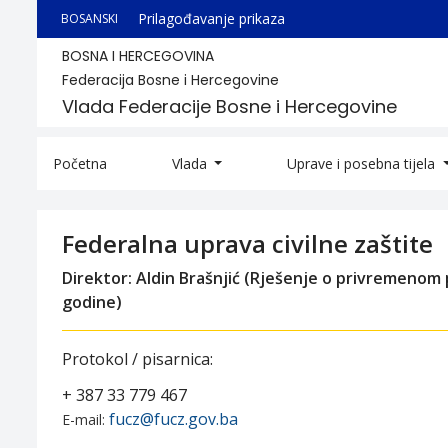
Prilagođavanje prikaza
BOSANSKI
BOSNA I HERCEGOVINA
Federacija Bosne i Hercegovine
Vlada Federacije Bosne i Hercegovine
Početna
Vlada
Uprave i posebna tijela
Federalna uprava civilne zaštite
Direktor: Aldin Brašnjić (Rješenje o privremenom p
godine)
Protoko
l
/ pisarnica:
+ 387 33 779 467
fucz@fucz.gov.ba
E-mail: