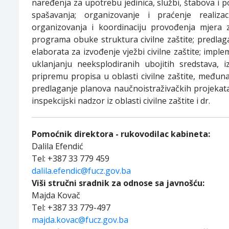
naređenja za upotrebu jedinica, službi, štabova i p
spašavanja; organizovanje i praćenje realiz
organizovanja i koordinaciju provođenja mjera z
programa obuke struktura civilne zaštite; predlag
elaborata za izvođenje vježbi civilne zaštite; impl
uklanjanju neeksplodiranih ubojitih sredstava, i
pripremu propisa u oblasti civilne zaštite, međuna
predlaganje planova naučnoistraživačkih projekata iz
inspekcijski nadzor iz oblasti civilne zaštite i dr.
Pomoćnik direktora - rukovodilac kabineta:
Dalila Efendić
Tel: +387 33 779 459
dalila.efendic@fucz.gov.ba
Viši stručni sradnik za odnose sa javnošću:
Majda Kovač
Tel: +387 33 779-497
majda.kovac@fucz.gov.ba