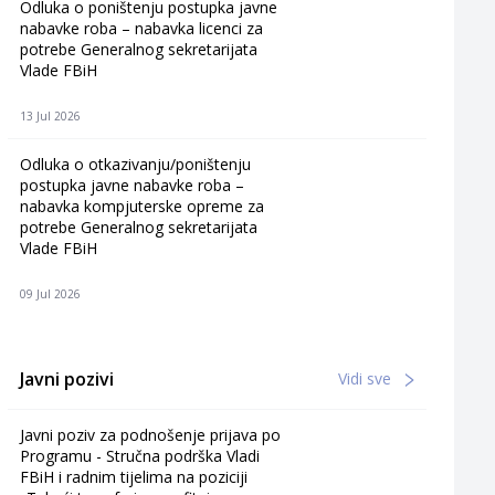
Odluka o poništenju postupka javne
nabavke roba – nabavka licenci za
potrebe Generalnog sekretarijata
Vlade FBiH
13 Jul 2026
Odluka o otkazivanju/poništenju
postupka javne nabavke roba –
nabavka kompjuterske opreme za
potrebe Generalnog sekretarijata
Vlade FBiH
09 Jul 2026
Javni pozivi
Vidi sve
Javni poziv za podnošenje prijava po
Programu - Stručna podrška Vladi
FBiH i radnim tijelima na poziciji