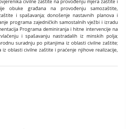
ovjerenika civilne zaštite na provođenju mjera zaštite i
acije obuke građana na provođenju samozaštite,
aštite i spašavanja; donošenje nastavnih planova i
anje programa zajedničkih samostalnih vježbi i izradu
ementacija Programa deminiranja i hitne intervencije na
zvlačenju i spašavanju nastradalih iz minskih polja;
rodnu suradnju po pitanjima iz oblasti civilne zaštite;
 oblasti civilne zaštite i praćenje njihove realizacije,