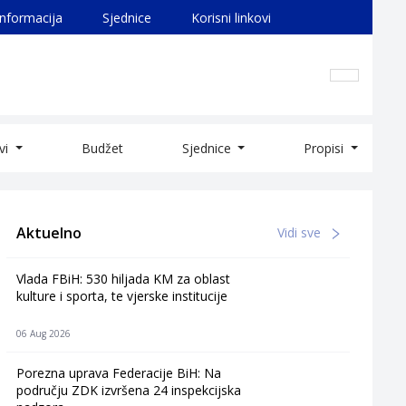
informacija
Sjednice
Korisni linkovi
ivi
Budžet
Sjednice
Propisi
Aktuelno
Vidi sve
Vlada FBiH: 530 hiljada KM za oblast
kulture i sporta, te vjerske institucije
06 Aug 2026
Porezna uprava Federacije BiH: Na
području ZDK izvršena 24 inspekcijska