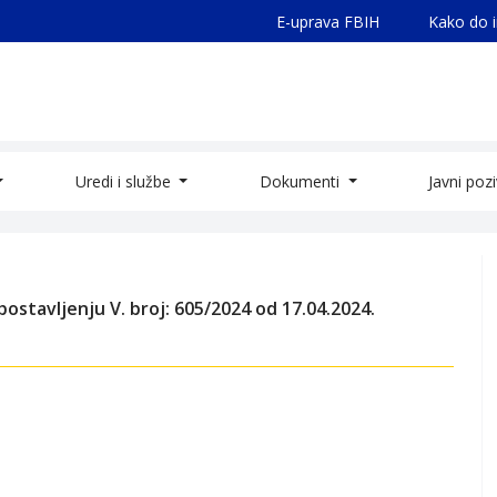
E-uprava FBIH
Kako do 
Uredi i službe
Dokumenti
Javni poz
ostavljenju V. broj: 605/2024 od 17.04.2024.