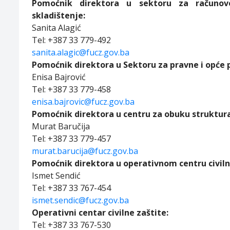
Pomoćnik direktora u sektoru za računovo
skladištenje:
Sanita Alagić
Tel: +387 33 779-492
sanita.alagic@fucz.gov.ba
Pomoćnik direktora u Sektoru za pravne i opće 
Enisa Bajrović
Tel: +387 33 779-458
enisa.bajrovic@fucz.gov.ba
Pomoćnik direktora u centru za obuku struktura 
Murat Baručija
Tel: +387 33 779-457
murat.barucija@fucz.gov.ba
Pomoćnik direktora u operativnom centru civiln
Ismet Sendić
Tel: +387 33 767-454
ismet.sendic@fucz.gov.ba
Operativni centar civilne zaštite:
Tel: +387 33 767-530