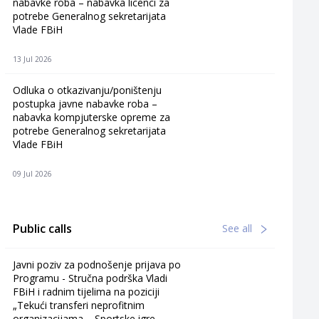
nabavke roba – nabavka licenci za
potrebe Generalnog sekretarijata
Vlade FBiH
13 Jul 2026
Odluka o otkazivanju/poništenju
postupka javne nabavke roba –
nabavka kompjuterske opreme za
potrebe Generalnog sekretarijata
Vlade FBiH
09 Jul 2026
Public calls
See all
Javni poziv za podnošenje prijava po
Programu - Stručna podrška Vladi
FBiH i radnim tijelima na poziciji
„Tekući transferi neprofitnim
organizacijama – Sportske igre