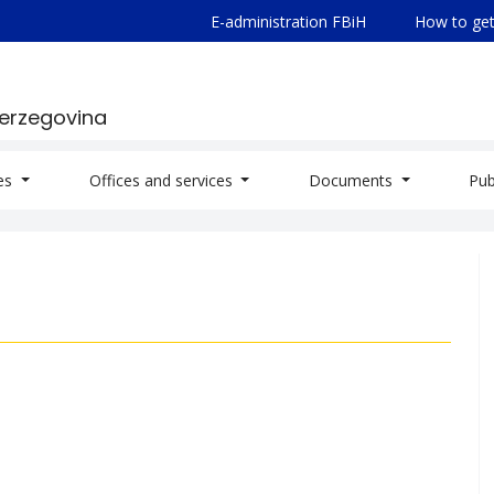
E-administration FBiH
How to get
Herzegovina
ies
Offices and services
Documents
Pub