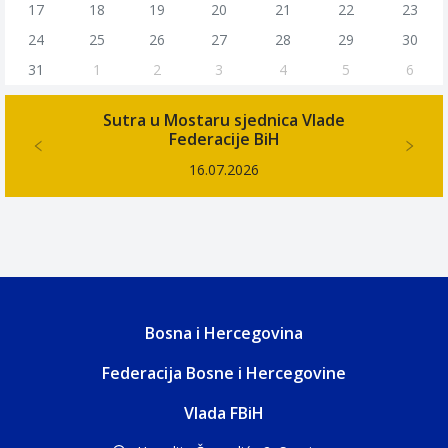
17
18
19
20
21
22
23
24
25
26
27
28
29
30
31
1
2
3
4
5
6
Najava konferencije „Regionalna
energetska sigurnost i održiv
Previous
Next
investicioni ciklus“ - Energetski zaokret
2
29.06.2026
Bosna i Hercegovina
Federacija Bosne i Hercegovine
Vlada FBiH