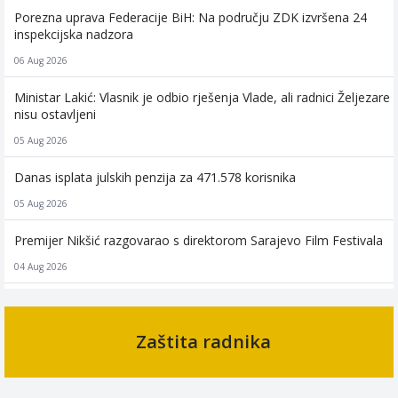
Porezna uprava Federacije BiH: Na području ZDK izvršena 24
inspekcijska nadzora
06 Aug 2026
Ministar Lakić: Vlasnik je odbio rješenja Vlade, ali radnici Željezare
nisu ostavljeni
05 Aug 2026
Danas isplata julskih penzija za 471.578 korisnika
05 Aug 2026
Premijer Nikšić razgovarao s direktorom Sarajevo Film Festivala
04 Aug 2026
Održan sastanak predstavnika Vlade Federacije BiH, Sindikata i
većinskih vlasnika Nove Željezare, nastavak razgovora sutra
Zaštita radnika
04 Aug 2026
Vlada FBiH: Uplaćena sredstva za transport stradalih planinara na