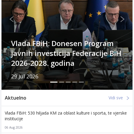
Previous
Next
Vlada Federacije BiH: 28. juli
BiH
Dan žalosti zbog tragične smrt
pet bh. planinara
27 Jul 2026
Aktuelno
Vidi sve
Vlada FBiH: 530 hiljada KM za oblast kulture i sporta, te vjerske
institucije
06 Aug 2026