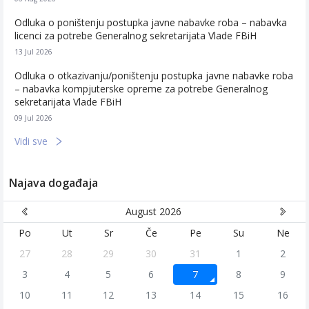
Odluka o poništenju postupka javne nabavke roba – nabavka
licenci za potrebe Generalnog sekretarijata Vlade FBiH
13 Jul 2026
Odluka o otkazivanju/poništenju postupka javne nabavke roba
– nabavka kompjuterske opreme za potrebe Generalnog
sekretarijata Vlade FBiH
09 Jul 2026
Vidi sve
Najava događaja
August 2026
Po
Ut
Sr
Če
Pe
Su
Ne
27
28
29
30
31
1
2
3
4
5
6
7
8
9
10
11
12
13
14
15
16