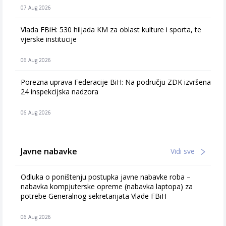
07 Aug 2026
Vlada FBiH: 530 hiljada KM za oblast kulture i sporta, te
vjerske institucije
06 Aug 2026
Porezna uprava Federacije BiH: Na području ZDK izvršena
24 inspekcijska nadzora
06 Aug 2026
Javne nabavke
Vidi sve
Odluka o poništenju postupka javne nabavke roba –
nabavka kompjuterske opreme (nabavka laptopa) za
potrebe Generalnog sekretarijata Vlade FBiH
06 Aug 2026