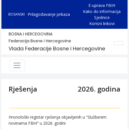
E-uprava FBIH
Kako do informacija
Prilagođavanje prikaza
BOSANSKI
Sjednice
Korisni linkovi
BOSNA I HERCEGOVINA
Federacija Bosne i Hercegovine
Vlada Federacije Bosne i Hercegovine
Rješenja
2026. godina
Hronološki registar rješenja objavljenih u “Službenim
novinama FBiH” u 2026. godini