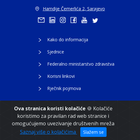
Hamdije Čemerlića 2, Sarajevo
Kako do informacija
Sjednice
Federalno ministarstvo zdravstva
Korisni linkovi
Rječnik pojmova
Ova stranica koristi kolačiće
🍪 Kolačiće
koristimo za pravilan rad web stranice i
Copyright 2021. Vlada Federacije Bosne i
omogućujemo uvezivanje društvenih mreža
Hercegovine
Saznaj više o kolačićima
Slažem se