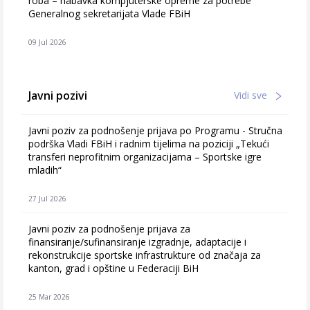
roba – nabavka kompjuterske opreme za potrebe
Generalnog sekretarijata Vlade FBiH
09 Jul 2026
Javni pozivi
Vidi sve
Javni poziv za podnošenje prijava po Programu - Stručna
podrška Vladi FBiH i radnim tijelima na poziciji „Tekući
transferi neprofitnim organizacijama – Sportske igre
mladih“
27 Jul 2026
Javni poziv za podnošenje prijava za
finansiranje/sufinansiranje izgradnje, adaptacije i
rekonstrukcije sportske infrastrukture od značaja za
kanton, grad i opštine u Federaciji BiH
25 Mar 2026