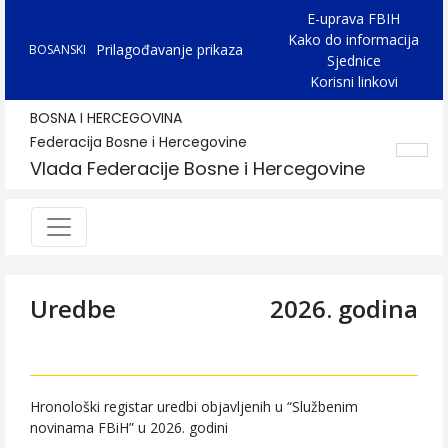
E-uprava FBIH
Kako do informacija
Prilagođavanje prikaza
BOSANSKI
Sjednice
Korisni linkovi
BOSNA I HERCEGOVINA
Federacija Bosne i Hercegovine
Vlada Federacije Bosne i Hercegovine
Uredbe
2026. godina
Hronološki registar uredbi objavljenih u “Službenim
novinama FBiH” u 2026. godini