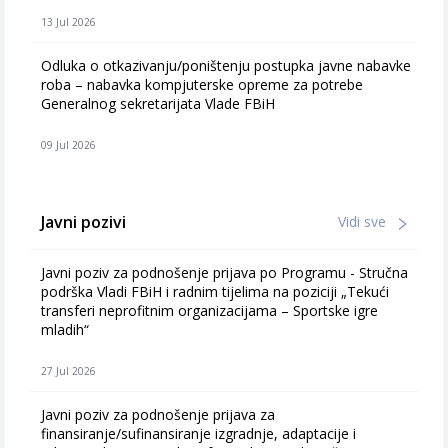
13 Jul 2026
Odluka o otkazivanju/poništenju postupka javne nabavke
roba – nabavka kompjuterske opreme za potrebe
Generalnog sekretarijata Vlade FBiH
09 Jul 2026
Javni pozivi
Vidi sve
Javni poziv za podnošenje prijava po Programu - Stručna
podrška Vladi FBiH i radnim tijelima na poziciji „Tekući
transferi neprofitnim organizacijama – Sportske igre
mladih“
27 Jul 2026
Javni poziv za podnošenje prijava za
finansiranje/sufinansiranje izgradnje, adaptacije i