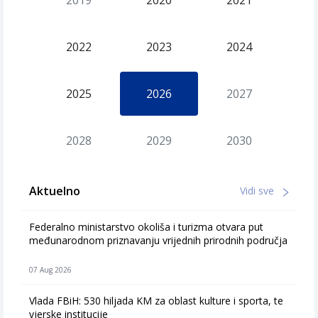
2019
2020
2021
2022
2023
2024
2025
2026
2027
2028
2029
2030
Aktuelno
Vidi sve
Federalno ministarstvo okoliša i turizma otvara put
međunarodnom priznavanju vrijednih prirodnih područja
07 Aug 2026
Vlada FBiH: 530 hiljada KM za oblast kulture i sporta, te
vjerske institucije