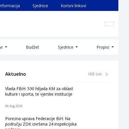
informacija
Sjednice
Korisni linkovi
ivi
Budžet
Sjednice
Propisi
Aktuelno
Vidi sve
Vlada FBiH: 530 hiljada KM za oblast
kulture i sporta, te vjerske institucije
06 Aug 2026
Porezna uprava Federacije BiH: Na
području ZDK izvršena 24 inspekcijska