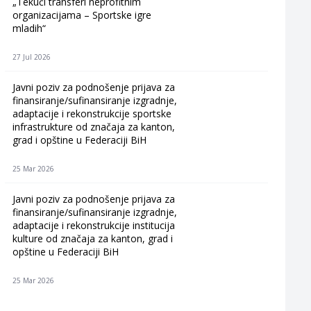
„Tekući transferi neprofitnim
organizacijama – Sportske igre
mladih“
27 Jul 2026
Javni poziv za podnošenje prijava za
finansiranje/sufinansiranje izgradnje,
adaptacije i rekonstrukcije sportske
infrastrukture od značaja za kanton,
grad i opštine u Federaciji BiH
25 Mar 2026
Javni poziv za podnošenje prijava za
finansiranje/sufinansiranje izgradnje,
adaptacije i rekonstrukcije institucija
kulture od značaja za kanton, grad i
opštine u Federaciji BiH
25 Mar 2026