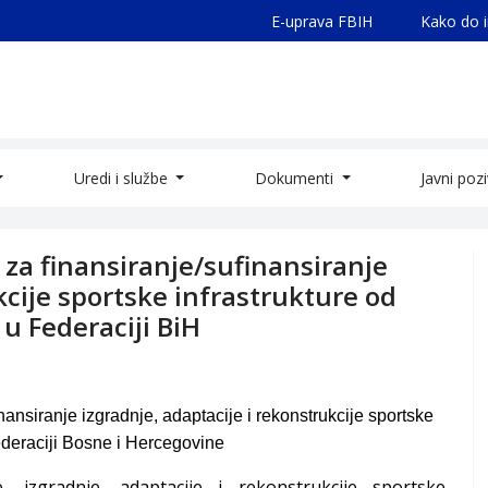
E-uprava FBIH
Kako do 
Uredi i službe
Dokumenti
Javni poz
 za finansiranje/sufinansiranje
kcije sportske infrastrukture od
 u Federaciji BiH
ansiranje izgradnje, adaptacije i rekonstrukcije sportske
Federaciji Bosne i Hercegovine
e, izgradnje, adaptacije i rekonstrukcije sportske