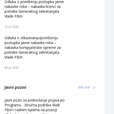
Odluka o poništenju postupka javne
nabavke roba – nabavka licenci za
potrebe Generalnog sekretarijata
Vlade FBiH
13 Jul 2026
Odluka o otkazivanju/poništenju
postupka javne nabavke roba –
nabavka kompjuterske opreme za
potrebe Generalnog sekretarijata
Vlade FBiH
09 Jul 2026
Javni pozivi
Vidi sve
Javni poziv za podnošenje prijava po
Programu - Stručna podrška Vladi
FBiH i radnim tijelima na poziciji