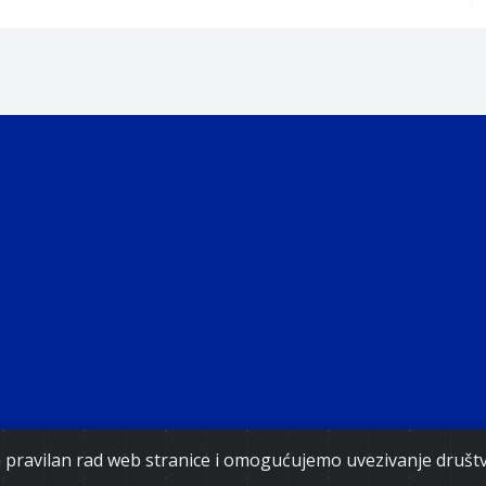
Copyright 2021. Vlada Federacije Bosne i Hercegovine
za pravilan rad web stranice i omogućujemo uvezivanje druš