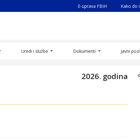
E-uprava FBIH
Kako do 
Uredi i službe
Dokumenti
Javni poz
2026. godina