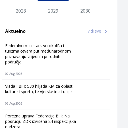
2028
2029
2030
Aktuelno
Vidi sve
Federalno ministarstvo okoliša i
turizma otvara put međunarodnom
priznavanju vrijednih prirodnih
područja
07 Aug 2026
Vlada FBiH: 530 hiljada KM za oblast
kulture i sporta, te vjerske institucije
06 Aug 2026
Porezna uprava Federacije BiH: Na
području ZDK izvršena 24 inspekcijska
nadzora