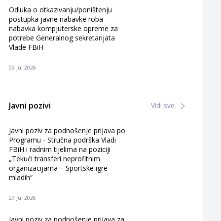
Odluka o otkazivanju/poništenju
postupka javne nabavke roba –
nabavka kompjuterske opreme za
potrebe Generalnog sekretarijata
Vlade FBiH
09 Jul 2026
Javni pozivi
Vidi sve
Javni poziv za podnošenje prijava po
Programu - Stručna podrška Vladi
FBiH i radnim tijelima na poziciji
„Tekući transferi neprofitnim
organizacijama – Sportske igre
mladih“
27 Jul 2026
Javni poziv za podnošenje prijava za