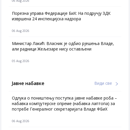
06 Aug 2026
Порезна управа Федерације БиХ: На подручју ЗДК
извршена 24 инспекцијска надзора
06 Aug 2026
Министар Лакић: Власник је одбио рјешења Владе,
али радници Жељезаре нису остављени
05 Aug 2026
Јавне набавке
Види све
Одлука о поништењу поступка јавне набавке роба –
набавка компјутерске опреме (набавка лаптопа) за
потребе Генералног секретаријата Владе ФБиХ
06 Aug 2026