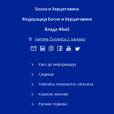
Босна и Херцеговина
Федерација Босне и Херцеговине
Влада ФБиХ
Hamdije Čemerlića 2, Sarajevo
Како до информација
Сједнице
Federalno ministarstvo zdravstva
Корисни линкови
Рјечник појмова