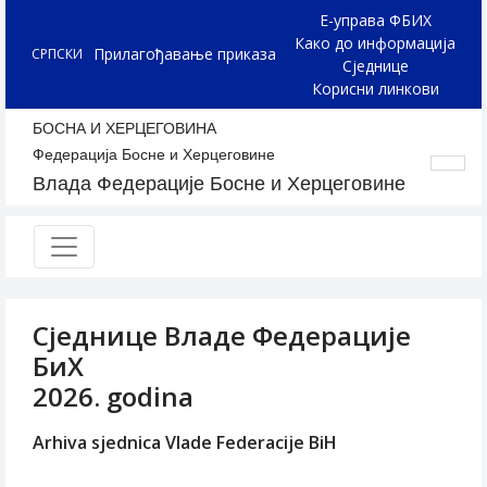
Е-управа ФБИХ
Како до информација
Прилагођавање приказа
СРПСКИ
Сједнице
Корисни линкови
БОСНА И ХЕРЦЕГОВИНА
Федерација Босне и Херцеговине
Влада Федерације Босне и Херцеговине
Сједнице Владе Федерације
БиХ
2026. godina
Arhiva sjednica Vlade Federacije BiH