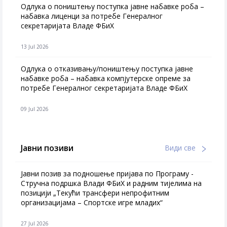
Одлука о поништењу поступка јавне набавке роба –
набавка лиценци за потребе Генералног
секретаријата Владе ФБиХ
13 Jul 2026
Одлука о отказивању/поништењу поступка јавне
набавке роба – набавка компјутерске опреме за
потребе Генералног секретаријата Владе ФБиХ
09 Jul 2026
Јавни позиви
Види све
Јавни позив за подношење пријава по Програму -
Стручна подршка Влади ФБиХ и радним тијелима на
позицији „Текући трансфери непрофитним
организацијама – Спортске игре младих“
27 Jul 2026