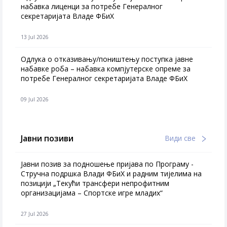
набавка лиценци за потребе Генералног
секретаријата Владе ФБиХ
13 Jul 2026
Одлука о отказивању/поништењу поступка јавне
набавке роба – набавка компјутерске опреме за
потребе Генералног секретаријата Владе ФБиХ
09 Jul 2026
Јавни позиви
Види све
Јавни позив за подношење пријава по Програму -
Стручна подршка Влади ФБиХ и радним тијелима на
позицији „Текући трансфери непрофитним
организацијама – Спортске игре младих“
27 Jul 2026