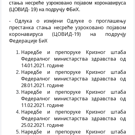
стања несреће узроковано појавом коронавируса
(ЦОВИД- 19) на подручју ФБиХ.
Одлука о измјени Одлуке о проглашењу
-
престанка стања несреће узроковано појавом
коронавируса (ЦОВИД-19) на подручју
Федерације БиХ
Наредбе и препоруке Кризног штаба
Федералног министарства здравства од
14.01.2021. године
Наредбе и препоруке Кризног штаба
Федералног министарства здравства од
28.01.2021. године
Наредбе и препоруке Кризног штаба
Федералног министарства здравства од
11.02.2021. године
Наредбе и препоруке Кризног штаба
Федералног министарства здравства од
25.02.2021. године
Наредбе и препоруке Кризног штаба