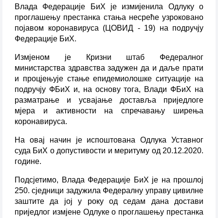
Влада Федерације БиХ је измијенила Одлуку о
проглашењу престанка стања несреће узроковано
појавом коронавируса (ЦОВИД - 19) на подручју
Федерације БиХ.
Измјеном је Кризни штаб Федералног
министарства здравства задужен да и даље прати
и процјењује стање епидемиолошке ситуације на
подручју ФБиХ и, на основу тога, Влади ФБиХ на
разматрање и усвајање доставља приједлоге
мјера и активности на спречавању ширења
коронавируса.
На овај начин је испоштована Одлука Уставног
суда БиХ о допустивости и меритуму од 20.12.2020.
године.
Подсјетимо, Влада Федерације БиХ је на прошлој
250. сједници задужила Федералну управу цивилне
заштите да јој у року од седам дана достави
приједлог измјене Одлуке о проглашењу престанка