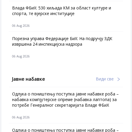
Влада ФБиХ: 530 хиљада КМ за област културе и
спорта, те вјерске институције
06 Aug 2026
Порезна управа Федерације БиХ: На подручју ЗДК
извршена 24 инспекцијска надзора
06 Aug 2026
Јавне набавке
Види све
Одлука о поништењу поступка јавне набавке роба –
набавка компјутерске опреме (набавка лаптопа) за
потребе Генералног секретаријата Владе ФБиХ
06 Aug 2026
Одлука о поништењу поступка јавне набавке роба –