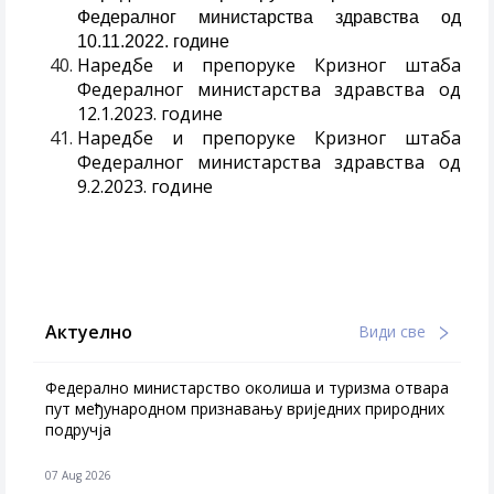
Федералног министарства здравства од
10.11.2022. године
Наредбе и препоруке Кризног штаба
Федералног министарства здравства од
12.1.2023. године
Наредбе и препоруке Кризног штаба
Федералног министарства здравства од
9.2.2023. године
Актуелно
Види све
Федерално министарство околиша и туризма отвара
пут међународном признавању вриједних природних
подручја
07 Aug 2026