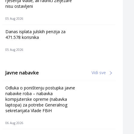
rješenja Vlade, ali radnici Željezare
nisu ostavljeni
05 Aug 2026
Danas isplata julskih penzija za
471.578 korisnika
05 Aug 2026
Javne nabavke
Vidi sve
Odluka o poništenju postupka javne
nabavke roba – nabavka
kompjuterske opreme (nabavka
laptopa) za potrebe Generalnog
sekretarijata Vlade FBiH
06 Aug 2026