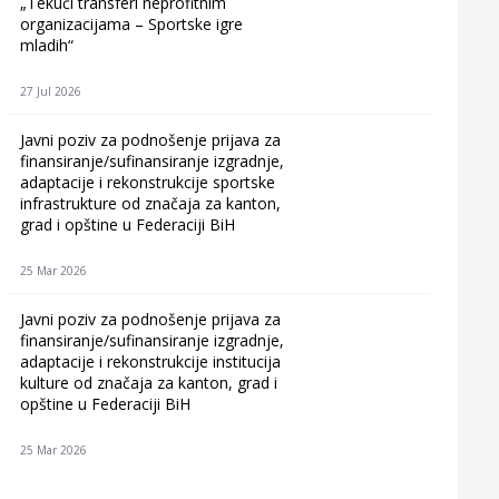
„Tekući transferi neprofitnim
organizacijama – Sportske igre
mladih“
27 Jul 2026
Javni poziv za podnošenje prijava za
finansiranje/sufinansiranje izgradnje,
adaptacije i rekonstrukcije sportske
infrastrukture od značaja za kanton,
grad i opštine u Federaciji BiH
25 Mar 2026
Javni poziv za podnošenje prijava za
finansiranje/sufinansiranje izgradnje,
adaptacije i rekonstrukcije institucija
kulture od značaja za kanton, grad i
opštine u Federaciji BiH
25 Mar 2026