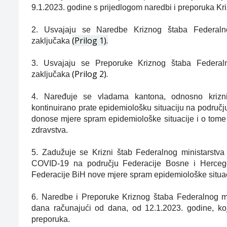
9.1.2023.
godine s prijedlogom naredbi i preporuka Kr
2.
Usvajaju se Naredbe Kriznog štaba Federalno
(Prilog 1).
zaključaka
3.
Usvajaju se Preporuke Kriznog štaba Federaln
(Prilog 2).
zaključaka
4. Naređuje se vladama kantona, odnosno krizni
kontinuirano prate epidemiološku situaciju na područj
donose mjere spram epidemiološke situacije i o tome 
zdravstva.
5.
Zadužuje se Krizni štab Federalnog ministarstva 
COVID-19 na području Federacije Bosne i Hercego
Federacije BiH nove mjere spram epidemiološke situac
6.
Naredbe i Preporuke Kriznog štaba Federalnog m
dana računajući od dana, od 12.1.2023. godine, koj
preporuka.