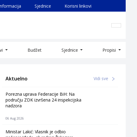
informacija
Sjednice
Korisni linkovi
ivi
Budžet
Sjednice
Propisi
Aktuelno
Vidi sve
Porezna uprava Federacije BiH: Na
području ZDK izvršena 24 inspekcijska
nadzora
06 Aug 2026
Ministar Lakić: Vlasnik je odbio