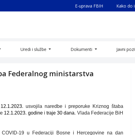
E-uprava FBIH
Kako do 
Uredi i službe
Dokumenti
Javni poz
ba Federalnog ministarstva
 12.1.2023
. usvojila naredbe i preporuke Kriznog štaba
je
12.1.2023. godine
i
traje 30 dana
. Vlada Federacije BiH
iji COVID-19 u Federaciji Bosne i Hercegovine na dan