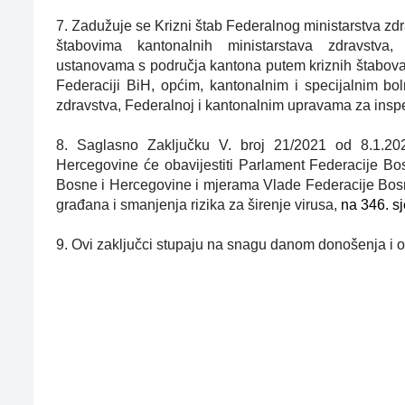
Z
7.
adužuje se Krizni štab Federalnog ministarstva zdr
štabovima kantonalnih ministarstava zdravstva,
ustanovama s područja kantona putem kriznih štabova 
Federaciji BiH, općim, kantonalnim i specijalnim bo
zdravstva, Federalnoj i kantonalnim upravama za insp
8.
Saglasno Zaključku V. broj 21/2021 od 8.1.20
Hercegovine će obavijestiti Parlament Federacije Bos
Bosne i Hercegovine i mjerama Vlade Federacije Bosne
građana i smanjenja rizika za širenje virusa,
na 346. s
9.
Ovi zaključci stupaju na snagu danom donošenja i o