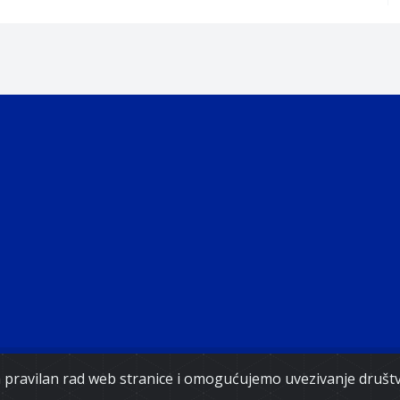
Copyright 2021. Vlada Federacije Bosne i Hercegovine
za pravilan rad web stranice i omogućujemo uvezivanje druš