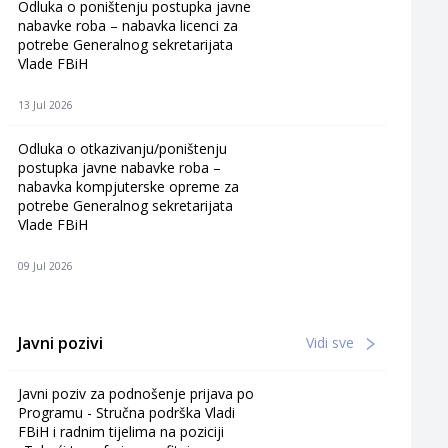
Odluka o poništenju postupka javne
nabavke roba – nabavka licenci za
potrebe Generalnog sekretarijata
Vlade FBiH
13 Jul 2026
Odluka o otkazivanju/poništenju
postupka javne nabavke roba –
nabavka kompjuterske opreme za
potrebe Generalnog sekretarijata
Vlade FBiH
09 Jul 2026
Javni pozivi
Vidi sve
Javni poziv za podnošenje prijava po
Programu - Stručna podrška Vladi
FBiH i radnim tijelima na poziciji