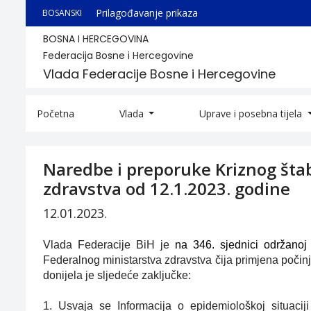
Prilagođavanje prikaza
BOSANSKI
BOSNA I HERCEGOVINA
Federacija Bosne i Hercegovine
Vlada Federacije Bosne i Hercegovine
Početna
Vlada
Uprave i posebna tijela
Naredbe i preporuke Kriznog šta
zdravstva od 12.1.2023. godine
12.01.2023.
Vlada Federacije BiH je
na 346. sjednici održanoj
Federalnog ministarstva zdravstva čija primjena počin
donijela je sljedeće zaključke:
1.
Usvaja se Informacija o epidemiološkoj situac