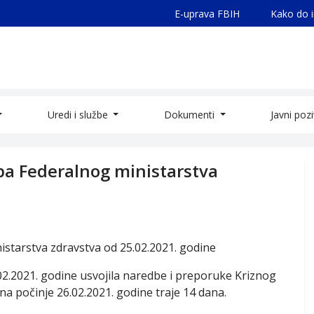
E-uprava FBIH
Kako do 
Uredi i službe
Dokumenti
Javni poz
ba Federalnog ministarstva
starstva zdravstva od 25.02.2021. godine
5.02.2021. godine usvojila naredbe i preporuke Kriznog
na počinje 26.02.2021. godine traje 14 dana.