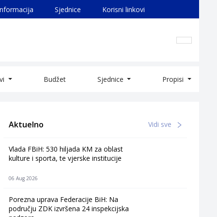
informacija
Sjednice
Korisni linkovi
ivi
Budžet
Sjednice
Propisi
Aktuelno
Vidi sve
Vlada FBiH: 530 hiljada KM za oblast
kulture i sporta, te vjerske institucije
06 Aug 2026
Porezna uprava Federacije BiH: Na
području ZDK izvršena 24 inspekcijska