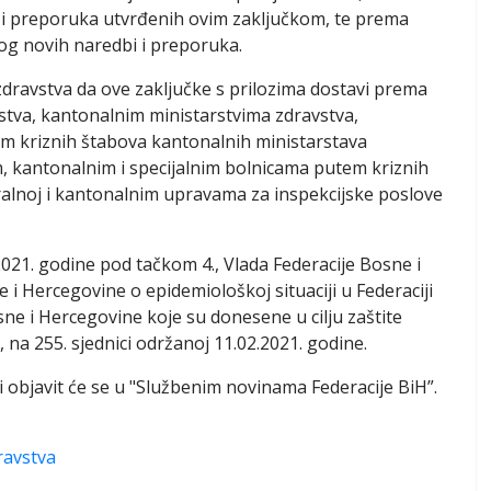
 i preporuka utvrđenih ovim zaključkom, te prema
log novih naredbi i preporuka.
zdravstva da ove zaključke s prilozima dostavi prema
stva, kantonalnim ministarstvima zdravstva,
 kriznih štabova kantonalnih ministarstava
im, kantonalnim i specijalnim bolnicama putem kriznih
ralnoj i kantonalnim upravama za inspekcijske poslove
2021. godine pod tačkom 4., Vlada Federacije Bosne i
 i Hercegovine o epidemiološkoj situaciji u Federaciji
ne i Hercegovine koje su donesene u cilju zaštite
, na 255. sjednici održanoj 11.02.2021. godine.
 objavit će se u "Službenim novinama Federacije BiH”.
ravstva