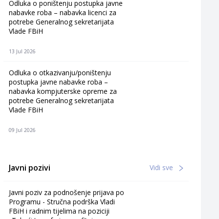
Odluka o poništenju postupka javne
nabavke roba – nabavka licenci za
potrebe Generalnog sekretarijata
Vlade FBiH
13 Jul 2026
Odluka o otkazivanju/poništenju
postupka javne nabavke roba –
nabavka kompjuterske opreme za
potrebe Generalnog sekretarijata
Vlade FBiH
09 Jul 2026
Javni pozivi
Vidi sve
Javni poziv za podnošenje prijava po
Programu - Stručna podrška Vladi
FBiH i radnim tijelima na poziciji