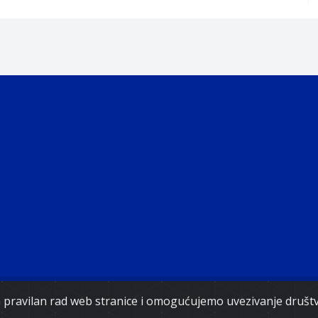
Copyright 2021. Vlada Federacije Bosne i Hercegovine
za pravilan rad web stranice i omogućujemo uvezivanje druš