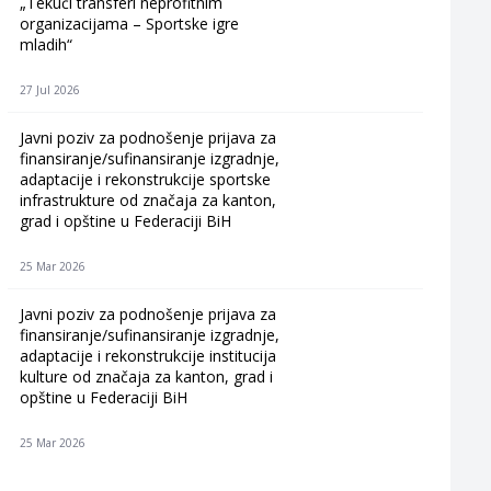
„Tekući transferi neprofitnim
organizacijama – Sportske igre
mladih“
27 Jul 2026
Javni poziv za podnošenje prijava za
finansiranje/sufinansiranje izgradnje,
adaptacije i rekonstrukcije sportske
infrastrukture od značaja za kanton,
grad i opštine u Federaciji BiH
25 Mar 2026
Javni poziv za podnošenje prijava za
finansiranje/sufinansiranje izgradnje,
adaptacije i rekonstrukcije institucija
kulture od značaja za kanton, grad i
opštine u Federaciji BiH
25 Mar 2026