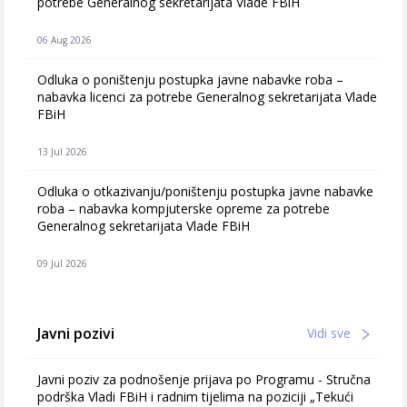
potrebe Generalnog sekretarijata Vlade FBiH
06 Aug 2026
Odluka o poništenju postupka javne nabavke roba –
nabavka licenci za potrebe Generalnog sekretarijata Vlade
FBiH
13 Jul 2026
Odluka o otkazivanju/poništenju postupka javne nabavke
roba – nabavka kompjuterske opreme za potrebe
Generalnog sekretarijata Vlade FBiH
09 Jul 2026
Javni pozivi
Vidi sve
Javni poziv za podnošenje prijava po Programu - Stručna
podrška Vladi FBiH i radnim tijelima na poziciji „Tekući