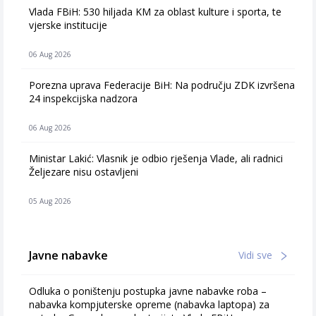
Vlada FBiH: 530 hiljada KM za oblast kulture i sporta, te
vjerske institucije
06 Aug 2026
Porezna uprava Federacije BiH: Na području ZDK izvršena
24 inspekcijska nadzora
06 Aug 2026
Ministar Lakić: Vlasnik je odbio rješenja Vlade, ali radnici
Željezare nisu ostavljeni
05 Aug 2026
Javne nabavke
Vidi sve
Odluka o poništenju postupka javne nabavke roba –
nabavka kompjuterske opreme (nabavka laptopa) za