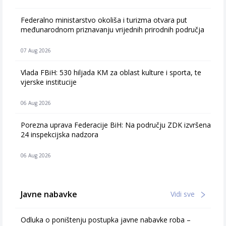
Federalno ministarstvo okoliša i turizma otvara put
međunarodnom priznavanju vrijednih prirodnih područja
07 Aug 2026
Vlada FBiH: 530 hiljada KM za oblast kulture i sporta, te
vjerske institucije
06 Aug 2026
Porezna uprava Federacije BiH: Na području ZDK izvršena
24 inspekcijska nadzora
06 Aug 2026
Javne nabavke
Vidi sve
Odluka o poništenju postupka javne nabavke roba –