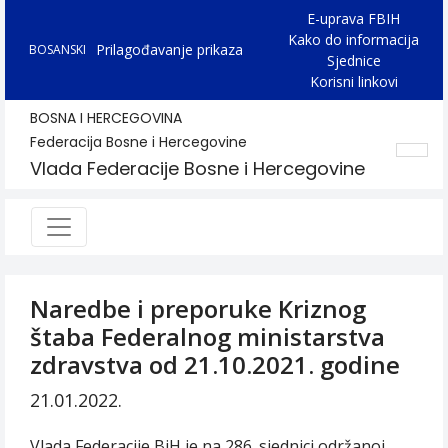
E-uprava FBIH
Kako do informacija
Prilagođavanje prikaza
BOSANSKI
Sjednice
Korisni linkovi
BOSNA I HERCEGOVINA
Federacija Bosne i Hercegovine
Vlada Federacije Bosne i Hercegovine
Naredbe i preporuke Kriznog
štaba Federalnog ministarstva
zdravstva od 21.10.2021. godine
21.01.2022.
Vlada Federacije BiH je na 286. sjednici održanoj