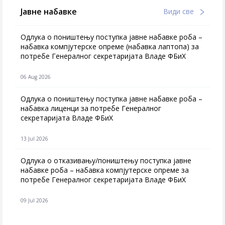
Јавне набавке
Види све
Одлука о поништењу поступка јавне набавке роба –
набавка компјутерске опреме (набавка лаптопа) за
потребе Генералног секретаријата Владе ФБиХ
06 Aug 2026
Одлука о поништењу поступка јавне набавке роба –
набавка лиценци за потребе Генералног
секретаријата Владе ФБиХ
13 Jul 2026
Одлука о отказивању/поништењу поступка јавне
набавке роба – набавка компјутерске опреме за
потребе Генералног секретаријата Владе ФБиХ
09 Jul 2026