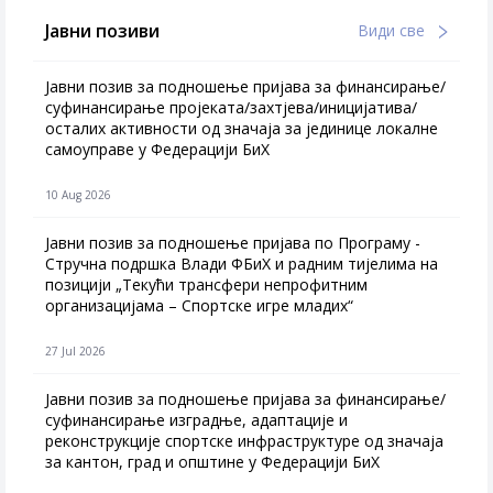
Јавни позиви
Види све
Јавни позив за подношење пријава за финансирање/
суфинансирање пројеката/захтјева/иницијатива/
осталих активности од значаја за јединице локалне
самоуправе у Федерацији БиХ
10 Aug 2026
Јавни позив за подношење пријава по Програму -
Стручна подршка Влади ФБиХ и радним тијелима на
позицији „Текући трансфери непрофитним
организацијама – Спортске игре младих“
27 Jul 2026
Jавни позив за подношење пријава за финансирање/
суфинансирање изградње, адаптације и
реконструкције спортске инфраструктуре од значаја
за кантон, град и општине у Федерацији БиХ