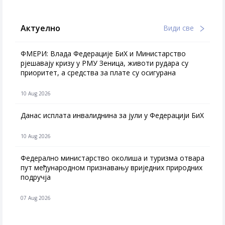
Актуелно
Види све
ФМЕРИ: Влада Федерације БиХ и Министарство
рјешавају кризу у РМУ Зеница, животи рудара су
приоритет, а средства за плате су осигурана
10 Aug 2026
Данас исплата инвалиднина за јули у Федерацији БиХ
10 Aug 2026
Федерално министарство околиша и туризма отвара
пут међународном признавању вриједних природних
подручја
07 Aug 2026