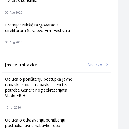
471.578 korisnika
05 Aug 2026
Premijer Nikšić razgovarao s
direktorom Sarajevo Film Festivala
04 Aug 2026
Javne nabavke
Vidi sve
Odluka o poništenju postupka javne
nabavke roba – nabavka licenci za
potrebe Generalnog sekretarijata
Vlade FBiH
13 Jul 2026
Odluka o otkazivanju/poništenju
postupka javne nabavke roba –