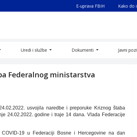
E-uprava FBIH
Kako do 
Uredi i službe
Dokumenti
Javni poz
ba Federalnog ministarstva
24.02.2022. usvojila naredbe i preporuke Kriznog štaba
nje 24.02.2022. godine i traje 14 dana. Vlada Federacije
iji COVID-19 u Federaciji Bosne i Hercegovine na dan