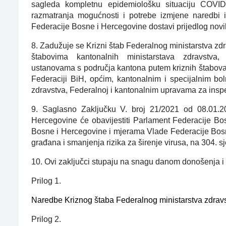
sagleda kompletnu epidemiološku situaciju COVID-
razmatranja mogućnosti i potrebe izmjene naredbi 
Federacije Bosne i Hercegovine dostavi prijedlog novi
8. Zadužuje se Krizni štab Federalnog ministarstva zd
štabovima kantonalnih ministarstava zdravstva, 
ustanovama s područja kantona putem kriznih štabova 
Federaciji BiH, općim, kantonalnim i specijalnim bo
zdravstva, Federalnoj i kantonalnim upravama za insp
9. Saglasno Zaključku V. broj 21/2021 od 08.01.2
Hercegovine će obavijestiti Parlament Federacije Bos
Bosne i Hercegovine i mjerama Vlade Federacije Bosne
građana i smanjenja rizika za širenje virusa, na 304. 
10. Ovi zaključci stupaju na snagu danom donošenja i
Prilog 1.
Naredbe Kriznog štaba Federalnog ministarstva zdravs
Prilog 2.