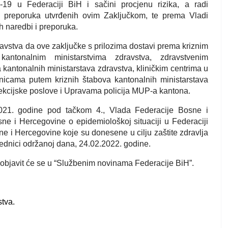
19 u Federaciji BiH i sačini procjenu rizika, a radi
i preporuka utvrđenih ovim Zaključkom, te prema Vladi
h naredbi i preporuka.
ravstva da ove zaključke s prilozima dostavi prema kriznim
kantonalnim ministarstvima zdravstva, zdravstvenim
kantonalnih ministarstava zdravstva, kliničkim centrima u
lnicama putem kriznih štabova kantonalnih ministarstava
ekcijske poslove i Upravama policija MUP-a kantona.
021. godine pod tačkom 4., Vlada Federacije Bosne i
ne i Hercegovine o epidemiološkoj situaciji u Federaciji
 i Hercegovine koje su donesene u cilju zaštite zdravlja
sjednici održanoj dana, 24.02.2022. godine.
 objavit će se u “Službenim novinama Federacije BiH”.
tva.