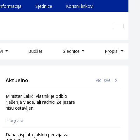
informacija
Sjednice
Korisni linkovi
ivi
Budžet
Sjednice
Propisi
Aktuelno
Vidi sve
Ministar Lakić: Vlasnik je odbio
rješenja Vlade, ali radnici Željezare
nisu ostavljeni
05 Aug 2026
Danas isplata julskih penzija za