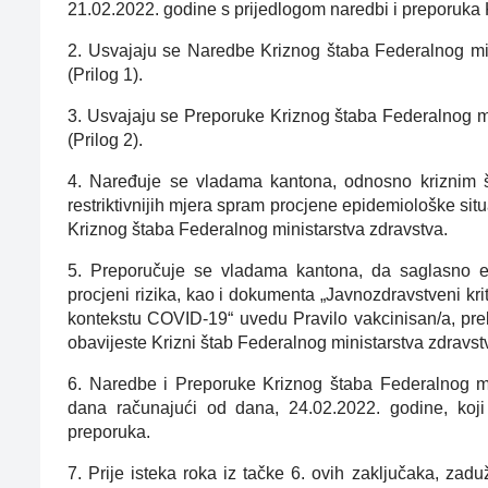
21.02.2022. godine s prijedlogom naredbi i preporuka 
2. Usvajaju se Naredbe Kriznog štaba Federalnog min
(Prilog 1).
3. Usvajaju se Preporuke Kriznog štaba Federalnog mi
(Prilog 2).
4. Naređuje se vladama kantona, odnosno kriznim š
restriktivnijih mjera spram procjene epidemiološke sit
Kriznog štaba Federalnog ministarstva zdravstva.
5. Preporučuje se vladama kantona, da saglasno ep
procjeni rizika, kao i dokumenta „Javnozdravstveni kri
kontekstu COVID-19“ uvedu Pravilo vakcinisan/a, prebo
obavijeste Krizni štab Federalnog ministarstva zdravst
6. Naredbe i Preporuke Kriznog štaba Federalnog m
dana računajući od dana, 24.02.2022. godine, koji
preporuka.
7. Prije isteka roka iz tačke 6. ovih zaključaka, zad