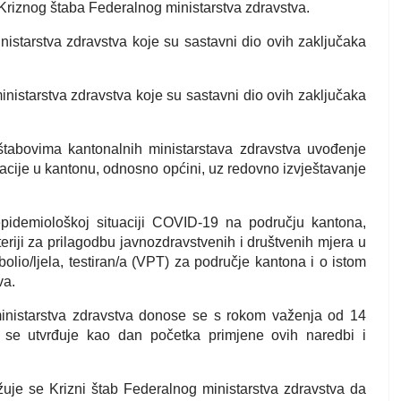
Kriznog štaba Federalnog ministarstva zdravstva.
istarstva zdravstva koje su sastavni dio ovih zaključaka
nistarstva zdravstva koje su sastavni dio ovih zaključaka
tabovima kantonalnih ministarstava zdravstva uvođenje
uacije u kantonu, odnosno općini, uz redovno izvještavanje
idemiološkoj situaciji COVID-19 na području kantona,
teriji za prilagodbu javnozdravstvenih i društvenih mjera u
lio/ljela, testiran/a (VPT) za područje kantona i o istom
va.
inistarstva zdravstva donose se s rokom važenja od 14
 se utvrđuje kao dan početka primjene ovih naredbi i
užuje se Krizni štab Federalnog ministarstva zdravstva da