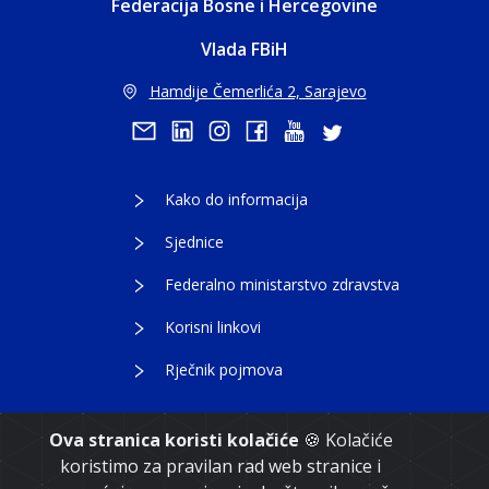
Federacija Bosne i Hercegovine
Vlada FBiH
Hamdije Čemerlića 2, Sarajevo
Kako do informacija
Sjednice
Federalno ministarstvo zdravstva
Korisni linkovi
Rječnik pojmova
Ova stranica koristi kolačiće
🍪 Kolačiće
koristimo za pravilan rad web stranice i
Copyright 2021. Vlada Federacije Bosne i