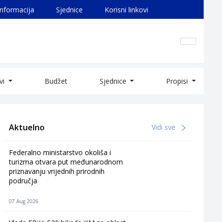
informacija
Sjednice
Korisni linkovi
ivi
Budžet
Sjednice
Propisi
Aktuelno
Vidi sve
Federalno ministarstvo okoliša i
turizma otvara put međunarodnom
priznavanju vrijednih prirodnih
područja
07 Aug 2026