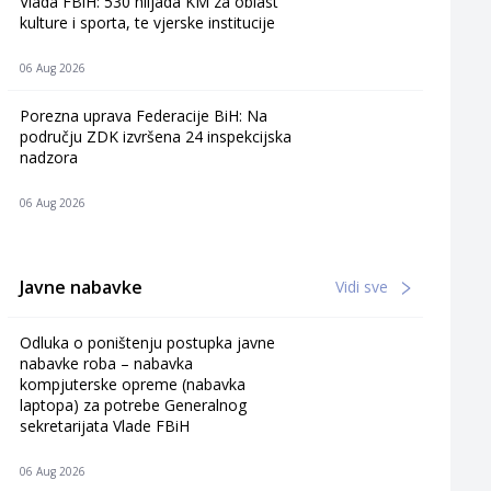
Vlada FBiH: 530 hiljada KM za oblast
kulture i sporta, te vjerske institucije
06 Aug 2026
Porezna uprava Federacije BiH: Na
području ZDK izvršena 24 inspekcijska
nadzora
06 Aug 2026
Javne nabavke
Vidi sve
Odluka o poništenju postupka javne
nabavke roba – nabavka
kompjuterske opreme (nabavka
laptopa) za potrebe Generalnog
sekretarijata Vlade FBiH
06 Aug 2026