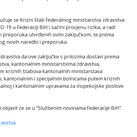
dužuje se Krizni štab Federalnog ministarstva zdravstva
9 u Federaciji BiH i sačini procjenu rizika, a radi
 i preporuka utvrđenih ovim zaključkom, te prema
log novih naredbi i preporuka.
zdravstva da ove zaključke s prilozima dostavi prema
stva, kantonalnim ministarstvima zdravstva,
 kriznih štabova kantonalnih ministarstava
im, kantonalnim i specijalnim bolnicama putem kriznih
ralnoj i kantonalnim upravama za inspekcijske poslove
 objavit će se u "Službenim novinama Federacije BiH".
ravstva