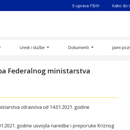
E-uprava FBIH
Kako do 
Uredi i službe
Dokumenti
Javni poz
ba Federalnog ministarstva
starstva zdravstva od 14.01.2021. godine
4.01.2021. godine usvojila naredbe i preporuke Kriznog