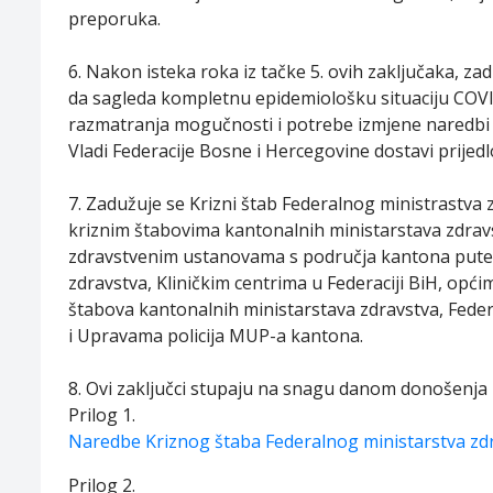
preporuka.
6. Nakon isteka roka iz tačke 5. ovih zaključaka, za
da sagleda kompletnu epidemiološku situaciju COVID-1
razmatranja mogučnosti i potrebe izmjene naredbi
Vladi Federacije Bosne i Hercegovine dostavi prijed
7. Zadužuje se Krizni štab Federalnog ministrastva 
kriznim štabovima kantonalnih ministarstava zdrav
zdravstvenim ustanovama s područja kantona putem
zdravstva, Kliničkim centrima u Federaciji BiH, opć
štabova kantonalnih ministarstava zdravstva, Fede
i Upravama policija MUP-a kantona.
8. Ovi zaključci stupaju na snagu danom donošenja i
Prilog 1.
Naredbe Kriznog štaba Federalnog ministarstva zd
Prilog 2.