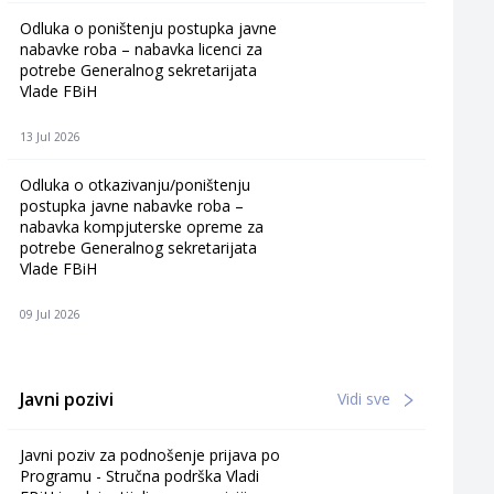
Odluka o poništenju postupka javne
nabavke roba – nabavka licenci za
potrebe Generalnog sekretarijata
Vlade FBiH
13 Jul 2026
Odluka o otkazivanju/poništenju
postupka javne nabavke roba –
nabavka kompjuterske opreme za
potrebe Generalnog sekretarijata
Vlade FBiH
09 Jul 2026
Javni pozivi
Vidi sve
Javni poziv za podnošenje prijava po
Programu - Stručna podrška Vladi