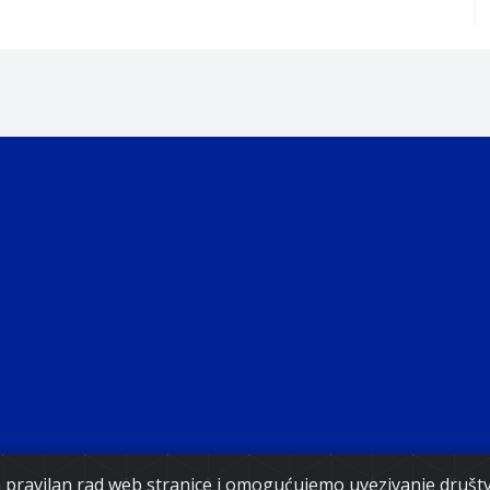
Copyright 2021. Vlada Federacije Bosne i Hercegovine
za pravilan rad web stranice i omogućujemo uvezivanje druš