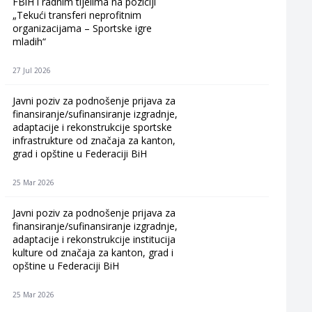
FBiH i radnim tijelima na poziciji
„Tekući transferi neprofitnim
organizacijama – Sportske igre
mladih“
27 Jul 2026
Javni poziv za podnošenje prijava za
finansiranje/sufinansiranje izgradnje,
adaptacije i rekonstrukcije sportske
infrastrukture od značaja za kanton,
grad i opštine u Federaciji BiH
25 Mar 2026
Javni poziv za podnošenje prijava za
finansiranje/sufinansiranje izgradnje,
adaptacije i rekonstrukcije institucija
kulture od značaja za kanton, grad i
opštine u Federaciji BiH
25 Mar 2026