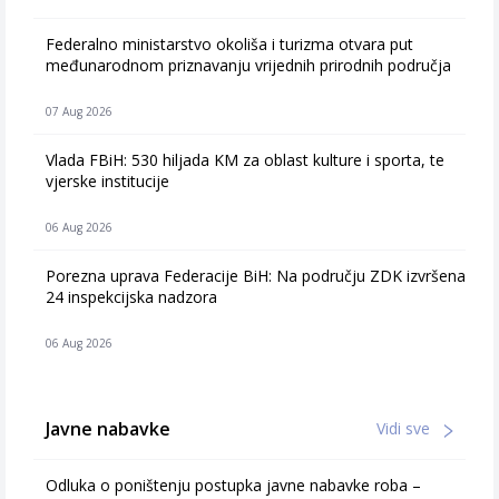
Federalno ministarstvo okoliša i turizma otvara put
međunarodnom priznavanju vrijednih prirodnih područja
07 Aug 2026
Vlada FBiH: 530 hiljada KM za oblast kulture i sporta, te
vjerske institucije
06 Aug 2026
Porezna uprava Federacije BiH: Na području ZDK izvršena
24 inspekcijska nadzora
06 Aug 2026
Javne nabavke
Vidi sve
Odluka o poništenju postupka javne nabavke roba –