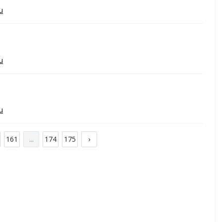
u
u
u
161
...
174
175
›