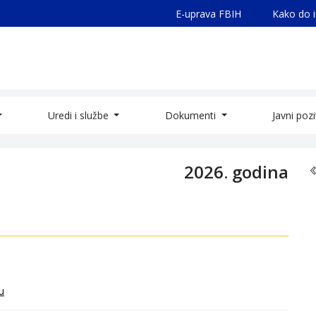
E-uprava FBIH
Kako do 
Uredi i službe
Dokumenti
Javni poz
2026. godina
u