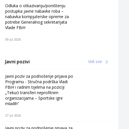
Odluka o otkazivanju/poništenju
postupka javne nabavke roba –
nabavka kompjuterske opreme za
potrebe Generalnog sekretarijata
Vlade FBiH
09 Jul 2026
Javni pozivi
Vidi sve
Javni poziv za podnošenje prijava po
Programu - Stručna podrška Vladi
FBiH i radnim tijelima na poziciji
„Tekući transferi neprofitnim
organizacijama – Sportske igre
mladih“
27 Jul 2026
Javni poziv za podnošenje prijava za