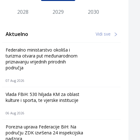
2028
2029
2030
Aktuelno
Vidi sve
Federalno ministarstvo okoliša i
turizma otvara put međunarodnom
priznavanju vrijednih prirodnih
područja
07 Aug 2026
Vlada FBiH: 530 hiljada KM za oblast
kulture i sporta, te vjerske institucije
06 Aug 2026
Porezna uprava Federacije BiH: Na
području ZDK izvršena 24 inspekcijska
nadzora