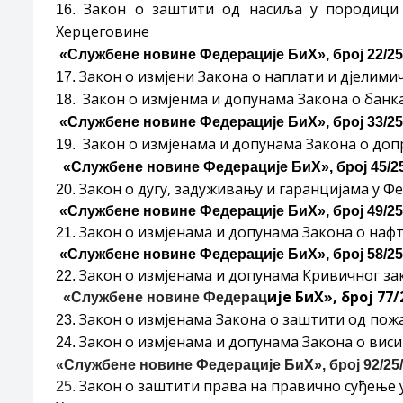
Закон о заштити од насиља у породици
16.
Херцеговине
«Службене новине Федерације БиХ», број 22/25/ 
Закон о измјени Закона о наплати и дјелим
17.
Закон о измјенма и допунама Закона о банк
18.
«Службене новине Федерације БиХ», број 33/25/ 
Закон о измјенама и допунама Закона о до
19.
«Службене новине Федерације БиХ», број 45/25/ 
Закон о дугу, задуживању и гаранцијама у Ф
20.
«Службене новине Федерације БиХ», број 49/25/ 
Закон о измјенама и допунама Закона о наф
21.
«Службене новине Федерације БиХ», број 58/25/ 
Закон о измјенама и допунама Кривичног за
22.
ије БиХ», број 77/2
«Службене новине Федерац
Закон о измјенама Закона о заштити од пож
23.
Закон о измјенама и допунама Закона о виси
24.
«Службене новине Федерације БиХ», број 92/25/ 
Закон о заштити права на правично суђење 
25.