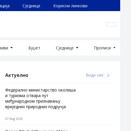
ација
Сједнице
Корисни линкови
озиви
Буџет
Сједнице
Прописи
Актуелно
Види све
Федерално министарство околиша
и туризма отвара пут
међународном признавању
вриједних природних подручја
07 Aug 2026