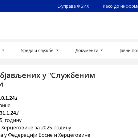
Е-управа ФБИХ
Како до информ
а
Уреди и службе
Документи
Јавни п
објављених у "Службеним
и
.1.24./
овине
1.1.24./
5. годину
Херцеговине за 2025. годину
а у Федерацији Босне и Херцеговине