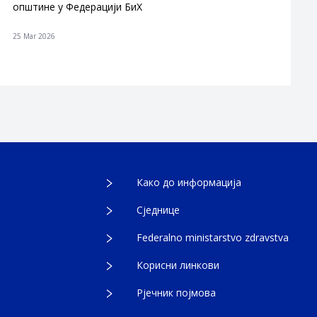
општине у Федерацији БиХ
25 Mar 2026
Како до информација
Сједнице
Federalno ministarstvo zdravstva
Корисни линкови
Рјечник појмова