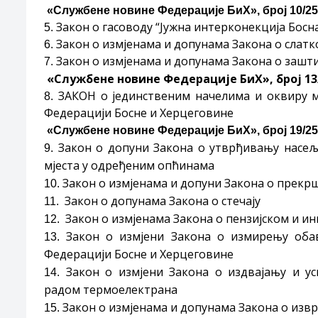
«Службене новине Федерације БиХ», број 10/25/ 
Закон о гасоводу “Јужна интерконекција Босн
5.
Закон о измјенама и допунама Закона о слат
6.
Закон о измјенама и допунама Закона о зашт
7.
«Службене новине Федерације БиХ», број 13/2
ЗАКОН о јединственим начелима и оквиру 
8.
Федерацији Босне и Херцеговине
«Службене новине Федерације БиХ», број 19/25/ 
Закон о допуни Закона о утврђивању насељ
9.
мјеста у одређеним опћинама
Закон о измјенама и допуни Закона о прекр
10.
Закон о допунама Закона о стечају
11.
Закон о измјенама Закона о пензијском и и
12.
Закон о измјени Закона о измирењу оба
13.
Федерацији Босне и Херцеговине
Закон о измјени Закона о издвајању и ус
14.
радом термоелектрана
Закон о измјенама и допунама Закона о изв
15.