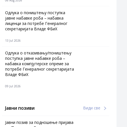
06 Aug 2026
Одлука о поништењу поступка
јавне набавке роба – набавка
лиценци за потребе Генералног
секретаријата Владе ФБиХ
13 Jul 2026
Одлука о отказивању/поништењу
поступка јавне набавке роба –
набавка компјутерске опреме за
потребе Генералног секретаријата
Владе ФБиХ
09 Jul 2026
Јавни позиви
Види све
Јавни позив за подношење пријава