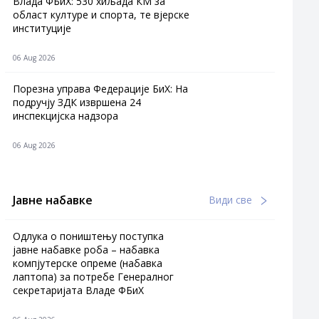
Влада ФБиХ: 530 хиљада КМ за
област културе и спорта, те вјерске
институције
06 Aug 2026
Порезна управа Федерације БиХ: На
подручју ЗДК извршена 24
инспекцијска надзора
06 Aug 2026
Јавне набавке
Види све
Одлука о поништењу поступка
јавне набавке роба – набавка
компјутерске опреме (набавка
лаптопа) за потребе Генералног
секретаријата Владе ФБиХ