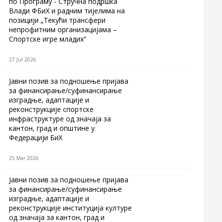
по Програму - Стручна подршка
Влади ФБиХ и радним тијелима на
позицији „Текући трансфери
непрофитним организацијама –
Спортске игре младих“
27 Jul 2026
Jавни позив за подношење пријава
за финансирање/суфинансирање
изградње, адаптације и
реконструкције спортске
инфраструктуре од значаја за
кантон, град и општине у
Федерацији БиХ
25 Mar 2026
Јавни позив за подношење пријава
за финансирање/суфинансирање
изградње, адаптације и
реконструкције институција културе
од значаја за кантон, град и