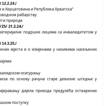
12.2.24./
а и Херцеговина и Република Хрватска”
ководном рибарству
ити природе
5/ 21.2.24./
материјалне подршке лицима са инвалидитетом у
14.3.25./
ених мјеста и о измјенама у називима насељених
шајима
нвалидском осигурању
веза по основу рачуна старе девизне штедње у
мјеравању дијела прихода предузећа остварених
ршном поступку