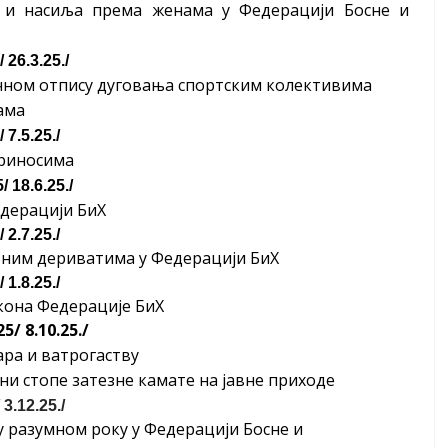
 и насиља према женама у Федерацији Босне и
26.3.25./
ичном отпису дуговања спортским колективима
ама
7.5.25./
приносима
18.6.25./
едерацији БиХ
2.7.25./
тним дериватима у Федерацији БиХ
1.8.25./
кона Федерације БиХ
5/ 8.10.25./
ара и ватрогаству
ни стопе затезне камате на јавне приходе
3.12.25./
у разумном року у Федерацији Босне и