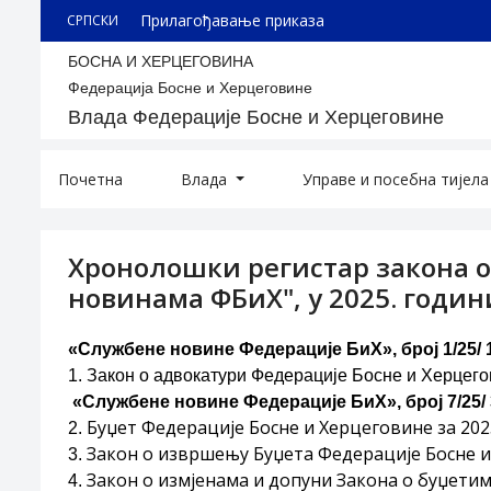
Прилагођавање приказа
СРПСКИ
БОСНА И ХЕРЦЕГОВИНА
Федерација Босне и Херцеговине
Влада Федерације Босне и Херцеговине
Почетна
Влада
Управе и посебна тијел
Хронолошки регистар закона 
новинама ФБиХ", у 2025. годин
«Службене новине Федерације БиХ», број 1/25/ 10
1.
Закон о адвокатури Федерације Босне и Херцег
«Службене новине Федерације БиХ», број 7/25/ 3
Буџет Федерације Босне и Херцеговине за 202
2.
Закон о извршењу Буџета Федерације Босне и 
3.
Закон о измјенама и допуни Закона о буџетим
4.