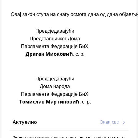
Овај закон ступа на снагу осмога дана од дана обја
Предсједaвaјући
Предстaвничког Домa
Пaрлaментa Федерaције БиХ
Драган Миоковић
, с. р.
Предсједaвaјући
Дома народа
Пaрлaментa Федерaције БиХ
Томислав Мартиновић
, с. р.
Актуелно
Види све
Федерално министарство околиша и туризма отвара