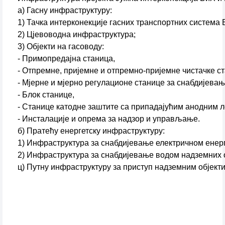
а) Гасну инфраструктуру:
1) Тачка интерконекције гасних транспортних система
2) Цјевоводна инфраструктура;
3) Објекти на гасоводу:
- Примопредајна станица,
- Отпремне, пријемне и отпремно-пријемне чистачке с
- Мјерне и мјерно регулационе станице за снабдијевањ
- Блок станице,
- Станице катодне заштите са припадајућим анодним 
- Инсталације и опрема за надзор и управљање.
б) Пратећу енергетску инфраструктуру:
1) Инфраструктура за снабдијевање електричном енерг
2) Инфраструктура за снабдијевање водом надземних о
ц) Путну инфраструктуру за приступ надземним објекти