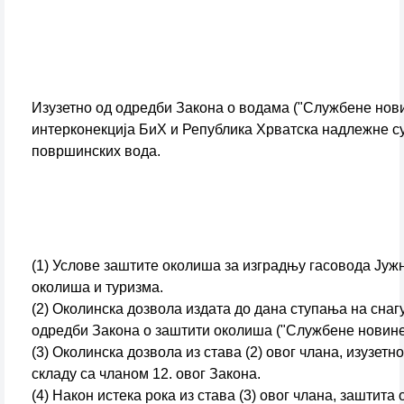
Изузетно од одредби Закона о водама ("Службене нови
интерконекција БиХ и Република Хрватска надлежне су а
површинских вода.
(1) Услове заштите околиша за изградњу гасовода Ју
околиша и туризма.
(2) Околинска дозвола издата до дана ступања на снаг
одредби Закона о заштити околиша ("Службене новине 
(3) Околинска дозвола из става (2) овог члана, изузет
складу са чланом 12. овог Закона.
(4) Након истека рока из става (3) овог члана, зашти