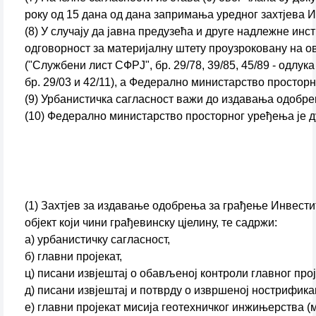
року од 15 дана од дана запримања уредног захтјева
(8) У случају да јавна предузећа и друге надлежне инс
одговорност за материјалну штету проузроковану на о
("Службени лист СФРЈ", бр. 29/78, 39/85, 45/89 - одлук
бр. 29/03 и 42/11), а Федерално министарство простор
(9) Урбанистичка сагласност важи до издавања одобре
(10) Федерално министарство просторног уређења је ду
(1) Захтјев за издавање одобрења за грађење Инвести
објект који чини грађевинску цјелину, те садржи:
а) урбанистичку сагласност,
б) главни пројекат,
ц) писани извјештај о обављеној контроли главног прој
д) писани извјештај и потврду о извршеној нострификац
е) главни пројекат мисија геотехничког инжињерства (ми