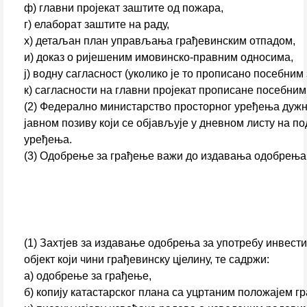
ф) главни пројекат заштите од пожара,
г) елаборат заштите на раду,
х) детаљан план управљања грађевинским отпадом,
и) доказ о ријешеним имовинско-правним односима,
ј) водну сагласност (уколико је то прописано посебним
к) сагласности на главни пројекат прописане посебним
(2) Федерално министарство просторног уређења дужно 
јавном позиву који се објављује у дневном листу на 
уређења.
(3) Одобрење за грађење важи до издавања одобрења 
(1) Захтјев за издавање одобрења за употребу инвести
објект који чини грађевинску цјелину, те садржи:
а) одобрење за грађење,
б) копију катастарског плана са уцртаним положајем г