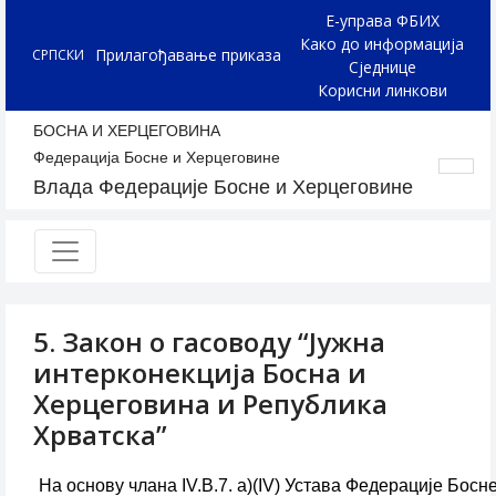
Е-управа ФБИХ
Како до информација
Прилагођавање приказа
СРПСКИ
Сједнице
Корисни линкови
БОСНА И ХЕРЦЕГОВИНА
Федерација Босне и Херцеговине
Влада Федерације Босне и Херцеговине
5. Закон о гасоводу “Јужна
интерконекција Босна и
Херцеговина и Република
Хрватска”
На основу члана IV.В.7. а)(IV) Устава Федерације Бос