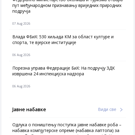
пут међународном признавању вриједних природних
подручја
07 Aug 2026
Влада ФБиХ: 530 хиљада КМ за област културе и
спорта, те вјерске институције
06 Aug 2026
Порезна управа Федерације БиХ: На подручју ЗДК
извршена 24 инспекцијска надзора
06 Aug 2026
Јавне набавке
Види све
Одлука о поништењу поступка јавне набавке роба –
набавка компјутерске опреме (набавка лаптопа) за