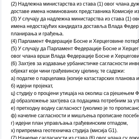
(2) Надлежна министарства из става (1) овог члана д
доставе имена номинованих представника Комисије из с
(3) У случају да надлежна министарства из става (1) о
имена недостајућих кандидата доставља Влада Федерац
планирања и грађења.
(4) Парламент Федерације Босне и Херцеговине потвр
(5) У случају да Парламент Федерације Босне и Херцего
овог члана врши Влада Федерације Босне и Херцеговине 
(6) Захтјев за издавање урбанистичке сагласности инв
објекат који чини грађевинску цјелину, те садржи:
а) податке о парцелама (копије катастарских планова и
б) идејни пројекат,
ц) студију о процјени утицаја на околиш са рјешењем
д) образложење захтјева са подацима потребним за ут
е) претходну водну сагласност (уколико је то прописан
ф) начелне сагласности и мишљења прописане посебн
г) идејни план управљања грађевинским отпадом,
х) припремна геотехничка студија (мисија G1).
(7) Начелне сагласности из става (6) овог члана су док