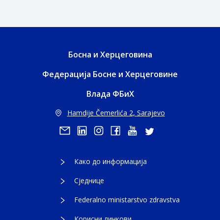
Босна и Херцеговина
Федерација Босне и Херцеговине
Влада ФБиХ
Hamdije Čemerlića 2, Sarajevo
Како до информација
Сједнице
Federalno ministarstvo zdravstva
Корисни линкови