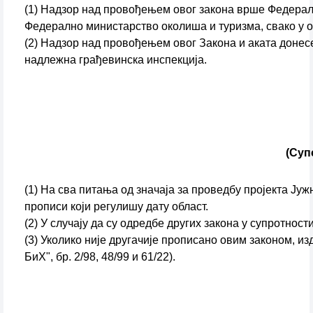
(1) Надзор над провођењем овог закона врше Федерал
Федерално министарство околиша и туризма, свако у о
(2) Надзор над провођењем овог Закона и аката донесе
надлежна грађевинска инспекција.
(Суп
(1) На сва питања од значаја за проведбу пројекта Ју
прописи који регулишу дату област.
(2) У случају да су одредбе других закона у супротнос
(3) Уколико није другачије прописано овим законом, 
БиХ", бр. 2/98, 48/99 и 61/22).