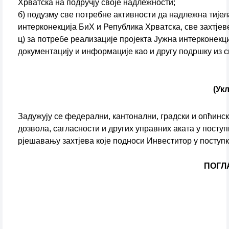
Хрватска на подручју своје надлежности;
б) подузму све потребне активности да надлежна тије
интерконекција БиХ и Република Хрватска, све захтје
ц) за потребе реализације пројекта Јужна интерконекц
документацију и информације као и другу подршку из с
(Ук
Задужују се федерални, кантонални, градски и опћинс
дозвола, сагласности и других управних аката у посту
рјешавању захтјева које подноси Инвеститор у поступк
ПОГЛ