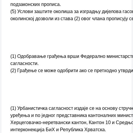
подзаконских прописа.
(5) Услови заштите околиша за изградњу дијелова гас
околинској дозволи из става (2) овог члана прописују 
(1) Одобравање грађења врши Федерално министарств
сагласности.
(2) Грађење се може одобрити ако се претходно утврди
(1) Урбанистичка сагласност издаје се на основу струч
уређења и по једног представника кантоналних минист
Херцеговачко-неретвански кантон, Кантон 10 и Средњо
интерконекција БиХ и Република Хрватска.