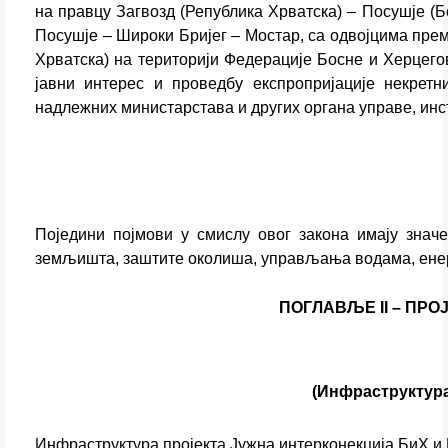
на правцу Загвозд (Република Хрватска) – Посушје (
Посушје – Широки Бријег – Мостар, са одвојцима прем
Хрватска) на територији Федерације Босне и Херцего
јавни интерес и проведбу експропријације некрет
надлежних министарстава и других органа управе, инст
Поједини појмови у смислу овог закона имају знач
земљишта, заштите околиша, управљања водама, енерг
ПОГЛАВЉЕ II – ПР
(Инфраструктура
Инфраструктура пројекта Јужна интерконекција БиХ и 