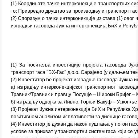
(1) Координате тачке интерконекције транспортних с
то: Привредно друштво за производњу и транспорт гаса
(2) Споразум о тачки интерконекције из става (1) ово
изградњи гасовода Јужна интерконекција БиХ и Републ
(1) За носитеља инвестиције пројекта гасовода Ју
транспорт гаса "БХ-Гас" д.о.о. Сарајево (у даљњем тек
(2) Инвеститор ће пројекат изградње гасовода Јужна и
а) изградњу интерконекцијског транспортног гасово
Травник/Травник и правцу Посушје – Широки Бријег – 
б) изградњу одвојка за Ливно, Горњи Вакуф – Ускопље 
(3) Пројекат Јужна интерконекција БиХ и Република Хр
позитивном анализом исплативости за дионице гасово
(4) Инвеститор је дужан да након пуштања у погон га
услове за прихват у транспортни систем гаса који се