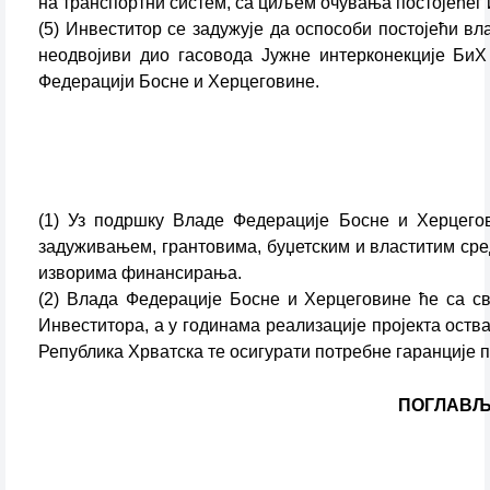
на транспортни систем, са циљем очувања постојећег 
(5) Инвеститор се задужује да оспособи постојећи вл
неодвојиви дио гасовода Јужне интерконекције БиХ
Федерацији Босне и Херцеговине.
(1) Уз подршку Владе Федерације Босне и Херцегов
задуживањем, грантовима, буџетским и властитим ср
изворима финансирања.
(2) Влада Федерације Босне и Херцеговине ће са с
Инвеститора, а у годинама реализације пројекта оств
Република Хрватска те осигурати потребне гаранције
ПОГЛАВЉЕ