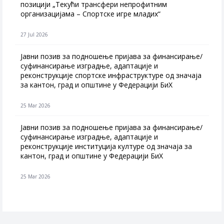
позицији „Текући трансфери непрофитним
организацијама – Спортске игре младих“
27 Jul 2026
Jавни позив за подношење пријава за финансирање/
суфинансирање изградње, адаптације и
реконструкције спортске инфраструктуре од значаја
за кантон, град и општине у Федерацији БиХ
25 Mar 2026
Јавни позив за подношење пријава за финансирање/
суфинансирање изградње, адаптације и
реконструкције институција културе од значаја за
кантон, град и општине у Федерацији БиХ
25 Mar 2026