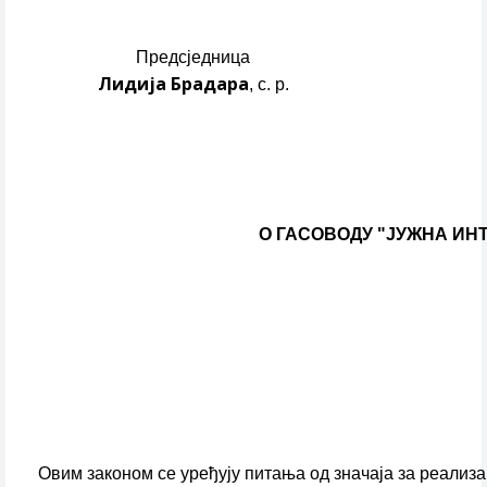
Предсједница
Лидија Брадара
, с. р.
О ГАСОВОДУ "ЈУЖНА ИН
Овим законом се уређују питања од значаја за реализ