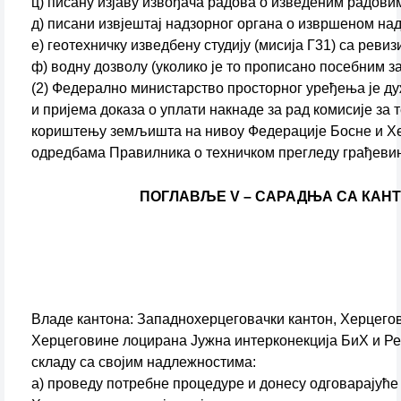
ц) писану изјаву извођача радова о изведеним радови
д) писани извјештај надзорног органа о извршеном на
е) геотехничку изведбену студију (мисија Г31) са ревизи
ф) водну дозволу (уколико је то прописано посебним з
(2) Федерално министарство просторног уређења је ду
и пријема доказа о уплати накнаде за рад комисије за
кориштењу земљишта на нивоу Федерације Босне и Херце
одредбама Правилника о техничком прегледу грађевине 
ПОГЛАВЉЕ V – САРАДЊА СА КАН
Владе кантона: Западнохерцеговачки кантон, Херцегов
Херцеговине лоцирана Јужна интерконекција БиХ и Реп
складу са својим надлежностима:
а) проведу потребне процедуре и донесу одговарајуће 