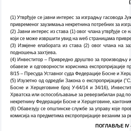
(1) Утврђује се јавни интерес за изградњу гасовода Ј
привременог заузимања некретнина потребних за изг
(2) Јавни интерес из става (1) овог члана утврђује се
који се може извршити увид на wеб страницама привре
(3) Измјене елабората из става (2) овог члана на 
подношења захтјева.
(4) Инвеститор – Привредно друштво за производњу и 
обавезе и одговорности корисника експропријације пр
8/15 – Пресуда Уставног суда Федерације Босне и Херце
(5) Изузетно од одредби Закона о експропријацији ("С
Босне и Херцеговине број У-64/14 и 34/16), Инвест
Хрватска или оспособљавање за реверзибилан рад пост
некретнину Федерацији Босне и Херцеговине, кантони
(6) Обавезују се општинске службе за управу које пр
комисија на предметима експропријације везаним за р
ПОГЛАВЉЕ IV 