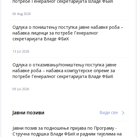
потребе Генералног секретаријата Владе ФБиХ
06 Aug 2026
Одлука о поништењу поступка јавне набавке роба –
набавка лиценци за потребе Генералног
секретаријата Владе ФБиХ
13 Jul 2026
Одлука о отказивању/поништењу поступка јавне
набавке роба – набавка компјутерске опреме за
потребе Генералног секретаријата Владе ФБиХ
09 Jul 2026
Јавни позиви
Види све
Јавни позив за подношење пријава по Програму -
Стручна подршка Влади ФБиХ и радним тијелима на