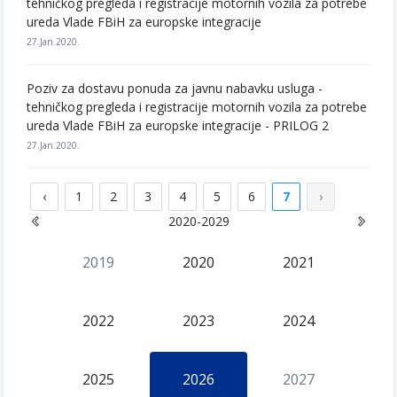
tehničkog pregleda i registracije motornih vozila za potrebe
ureda Vlade FBiH za europske integracije
27.Jan.2020.
Poziv za dostavu ponuda za javnu nabavku usluga -
tehničkog pregleda i registracije motornih vozila za potrebe
ureda Vlade FBiH za europske integracije - PRILOG 2
27.Jan.2020.
‹
1
2
3
4
5
6
7
›
2020-2029
2019
2020
2021
2022
2023
2024
2025
2026
2027