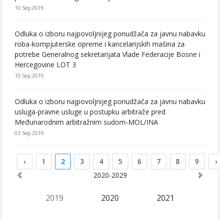
10.Sep.2019.
Odluka o izboru najpovoljnijeg ponudžača za javnu nabavku
roba-kompjuterske opreme i kancelarijskih mašina za
potrebe Generalnog sekretarijata Vlade Federacije Bosne i
Hercegovine LOT 3
10.Sep.2019.
Odluka o izboru najpovoljnijeg ponudžača za javnu nabavku
usluga-pravne usluge u postupku arbitraže pred
Međunarodnim arbitražnim sudom-MOL/INA
03.Sep.2019.
‹
1
2
3
4
5
6
7
8
9
›
2020-2029
2019
2020
2021