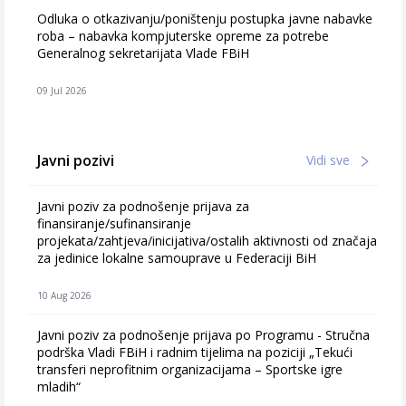
Odluka o otkazivanju/poništenju postupka javne nabavke
roba – nabavka kompjuterske opreme za potrebe
Generalnog sekretarijata Vlade FBiH
09 Jul 2026
Javni pozivi
Vidi sve
Javni poziv za podnošenje prijava za
finansiranje/sufinansiranje
projekata/zahtjeva/inicijativa/ostalih aktivnosti od značaja
za jedinice lokalne samouprave u Federaciji BiH
10 Aug 2026
Javni poziv za podnošenje prijava po Programu - Stručna
podrška Vladi FBiH i radnim tijelima na poziciji „Tekući
transferi neprofitnim organizacijama – Sportske igre
mladih“