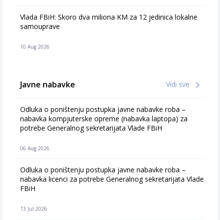
Vlada FBiH: Skoro dva miliona KM za 12 jedinica lokalne
samouprave
10 Aug 2026
Javne nabavke
Vidi sve
Odluka o poništenju postupka javne nabavke roba –
nabavka kompjuterske opreme (nabavka laptopa) za
potrebe Generalnog sekretarijata Vlade FBiH
06 Aug 2026
Odluka o poništenju postupka javne nabavke roba –
nabavka licenci za potrebe Generalnog sekretarijata Vlade
FBiH
13 Jul 2026