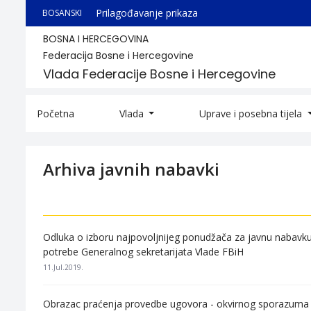
Prilagođavanje prikaza
BOSANSKI
BOSNA I HERCEGOVINA
Federacija Bosne i Hercegovine
Vlada Federacije Bosne i Hercegovine
Početna
Vlada
Uprave i posebna tijela
Arhiva javnih nabavki
Odluka o izboru najpovoljnijeg ponudžača za javnu nabavku
potrebe Generalnog sekretarijata Vlade FBiH
11.Jul.2019.
Obrazac praćenja provedbe ugovora - okvirnog sporazuma V