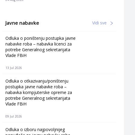
Javne nabavke
Vidi sve
Odluka o poništenju postupka javne
nabavke roba – nabavka licenci za
potrebe Generalnog sekretarijata
Vlade FBiH
13 Jul 2026
Odluka o otkazivanju/poništenju
postupka javne nabavke roba –
nabavka kompjuterske opreme za
potrebe Generalnog sekretarijata
Vlade FBiH
09 Jul 2026
Odluka o izboru najpovoljnijeg