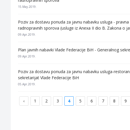
radnopravnih sporova
15.May.2019.
Poziv za dostavu ponuda za javnu nabavku usluga - pravna 
radnopravnih sporova (usluge iz Anexa II dio B. Zakona o 
09.Apr.2019.
Plan javnih nabavki Vlade Federacije BiH - Generalnog sekre
09.Apr.2019.
Poziv za dostavu ponuda za javnu nabavku usluga-restoran
sekretarijat Vlade Federacije BiH
05.Apr.2019.
‹
1
2
3
4
5
6
7
8
9