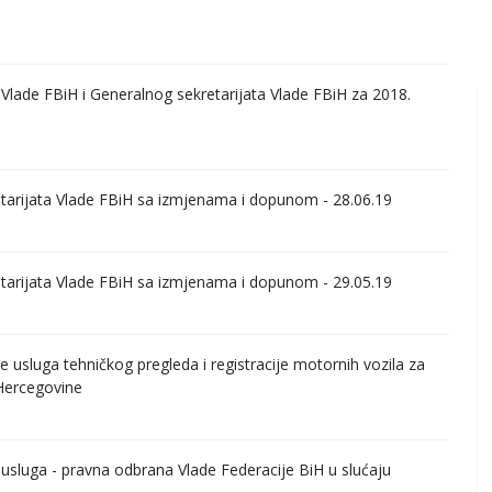
lade FBiH i Generalnog sekretarijata Vlade FBiH za 2018.
etarijata Vlade FBiH sa izmjenama i dopunom - 28.06.19
etarijata Vlade FBiH sa izmjenama i dopunom - 29.05.19
 usluga tehničkog pregleda i registracije motornih vozila za
 Hercegovine
usluga - pravna odbrana Vlade Federacije BiH u slućaju