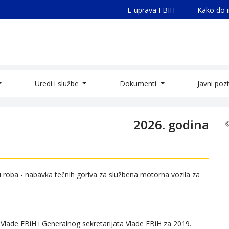
E-uprava FBIH
Kako do 
Uredi i službe
Dokumenti
Javni poz
2026. godina
 roba - nabavka tečnih goriva za službena motorna vozila za
lade FBiH i Generalnog sekretarijata Vlade FBiH za 2019.