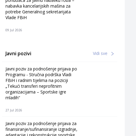
ponuđača za javnu nabavku roba –
nabavka kancelarijskih mašina za
potrebe Generalnog sekretarijata
Vlade FBiH
09 Jul 2026
Javni pozivi
Vidi sve
Javni poziv za podnošenje prijava po
Programu - Stručna podrška Vladi
FBiH i radnim tijelima na poziciji
„Tekući transferi neprofitnim
organizacijama – Sportske igre
mladih“
27 Jul 2026
Javni poziv za podnošenje prijava za
finansiranje/sufinansiranje izgradnje,
adaptacije i rekonstrukcije sportske