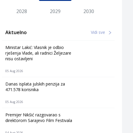
2028
2029
2030
Aktuelno
Vidi sve
Ministar Lakić: Vlasnik je odbio
rješenja Vlade, ali radnici Željezare
nisu ostavljeni
05 Aug 2026
Danas isplata julskih penzija za
471.578 korisnika
05 Aug 2026
Premijer Nikšić razgovarao s
direktorom Sarajevo Film Festivala
04 Aug 2026