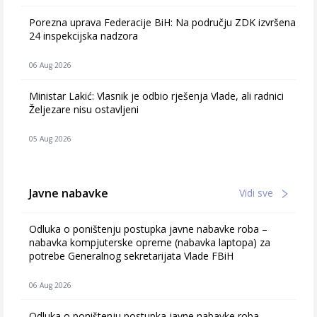
Porezna uprava Federacije BiH: Na području ZDK izvršena
24 inspekcijska nadzora
06 Aug 2026
Ministar Lakić: Vlasnik je odbio rješenja Vlade, ali radnici
Željezare nisu ostavljeni
05 Aug 2026
Javne nabavke
Vidi sve
Odluka o poništenju postupka javne nabavke roba –
nabavka kompjuterske opreme (nabavka laptopa) za
potrebe Generalnog sekretarijata Vlade FBiH
06 Aug 2026
Odluka o poništenju postupka javne nabavke roba –