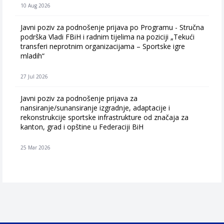
10 Aug 2026
Javni poziv za podnošenje prijava po Programu - Stručna
podrška Vladi FBiH i radnim tijelima na poziciji „Tekući
transferi neprofitnim organizacijama – Sportske igre
mladih“
27 Jul 2026
Javni poziv za podnošenje prijava za
finansiranje/sufinansiranje izgradnje, adaptacije i
rekonstrukcije sportske infrastrukture od značaja za
kanton, grad i opštine u Federaciji BiH
25 Mar 2026