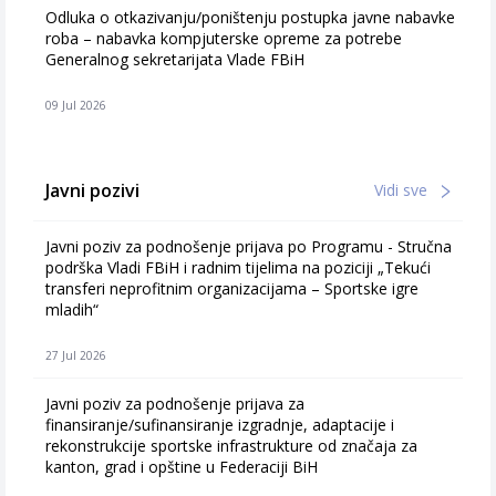
Odluka o otkazivanju/poništenju postupka javne nabavke
roba – nabavka kompjuterske opreme za potrebe
Generalnog sekretarijata Vlade FBiH
09 Jul 2026
Javni pozivi
Vidi sve
Javni poziv za podnošenje prijava po Programu - Stručna
podrška Vladi FBiH i radnim tijelima na poziciji „Tekući
transferi neprofitnim organizacijama – Sportske igre
mladih“
27 Jul 2026
Javni poziv za podnošenje prijava za
finansiranje/sufinansiranje izgradnje, adaptacije i
rekonstrukcije sportske infrastrukture od značaja za
kanton, grad i opštine u Federaciji BiH