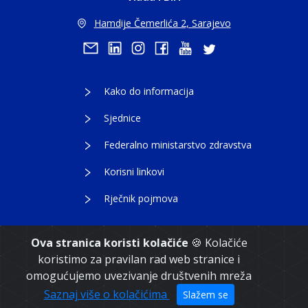
Hamdije Čemerlića 2, Sarajevo
Kako do informacija
Sjednice
Federalno ministarstvo zdravstva
Korisni linkovi
Rječnik pojmova
Ova stranica koristi kolačiće
🍪 Kolačiće
koristimo za pravilan rad web stranice i
Copyright 2021. Vlada Federacije Bosne i
omogućujemo uvezivanje društvenih mreža
Hercegovine
Saznaj više o kolačićima
Slažem se