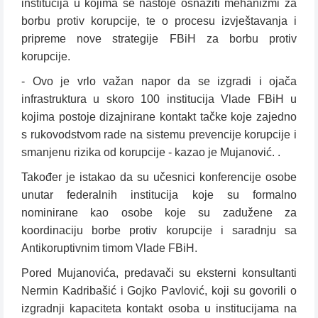
institucija u kojima se nastoje osnažiti mehanizmi za
borbu protiv korupcije, te o procesu izvještavanja i
pripreme nove strategije FBiH za borbu protiv
korupcije.
- Ovo je vrlo važan napor da se izgradi i ojača
infrastruktura u skoro 100 institucija Vlade FBiH u
kojima postoje dizajnirane kontakt tačke koje zajedno
s rukovodstvom rade na sistemu prevencije korupcije i
smanjenu rizika od korupcije - kazao je Mujanović. .
Također je istakao da su učesnici konferencije osobe
unutar federalnih institucija koje su formalno
nominirane kao osobe koje su zadužene za
koordinaciju borbe protiv korupcije i saradnju sa
Antikoruptivnim timom Vlade FBiH.
Pored Mujanovića, predavači su eksterni konsultanti
Nermin Kadribašić i Gojko Pavlović, koji su govorili o
izgradnji kapaciteta kontakt osoba u institucijama na