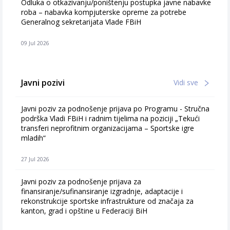
Odluka o otkazivanju/poništenju postupka javne nabavke
roba – nabavka kompjuterske opreme za potrebe
Generalnog sekretarijata Vlade FBiH
09 Jul 2026
Javni pozivi
Vidi sve
Javni poziv za podnošenje prijava po Programu - Stručna
podrška Vladi FBiH i radnim tijelima na poziciji „Tekući
transferi neprofitnim organizacijama – Sportske igre
mladih“
27 Jul 2026
Javni poziv za podnošenje prijava za
finansiranje/sufinansiranje izgradnje, adaptacije i
rekonstrukcije sportske infrastrukture od značaja za
kanton, grad i opštine u Federaciji BiH