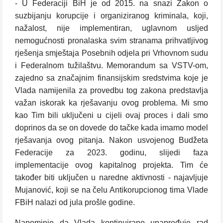
- U Federaciji BiH je od 2015. na snazi Zakon o
suzbijanju korupcije i organiziranog kriminala, koji,
nažalost, nije implementiran, uglavnom usljed
nemogućnosti pronalaska svim stranama prihvatljivog
rješenja smještaja Posebnih odjela pri Vrhovnom sudu
i Federalnom tužilaštvu. Memorandum sa VSTV-om,
zajedno sa značajnim finansijskim sredstvima koje je
Vlada namijenila za provedbu tog zakona predstavlja
važan iskorak ka rješavanju ovog problema. Mi smo
kao Tim bili uključeni u cijeli ovaj proces i dali smo
doprinos da se on dovede do tačke kada imamo model
rješavanja ovog pitanja. Nakon usvojenog Budžeta
Federacije za 2023. godinu, slijedi faza
implementacije ovog kapitalnog projekta. Tim će
također biti uključen u naredne aktivnosti - najavljuje
Mujanović, koji se na čelu Antikorupcionog tima Vlade
FBiH nalazi od jula prošle godine.
Napominje da Vlada kontinuirano unapređuje rad