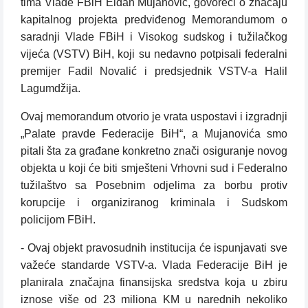
tima Vlade FBiH Eldan Mujanović, govoreći o značaju
kapitalnog projekta predviđenog Memorandumom o
saradnji Vlade FBiH i Visokog sudskog i tužilačkog
vijeća (VSTV) BiH, koji su nedavno potpisali federalni
premijer Fadil Novalić i predsjednik VSTV-a Halil
Lagumdžija.
Ovaj memorandum otvorio je vrata uspostavi i izgradnji
„Palate pravde Federacije BiH“, a Mujanovića smo
pitali šta za građane konkretno znači osiguranje novog
objekta u koji će biti smješteni Vrhovni sud i Federalno
tužilaštvo sa Posebnim odjelima za borbu protiv
korupcije i organiziranog kriminala i Sudskom
policijom FBiH.
- Ovaj objekt pravosudnih institucija će ispunjavati sve
važeće standarde VSTV-a. Vlada Federacije BiH je
planirala značajna finansijska sredstva koja u zbiru
iznose više od 23 miliona KM u narednih nekoliko