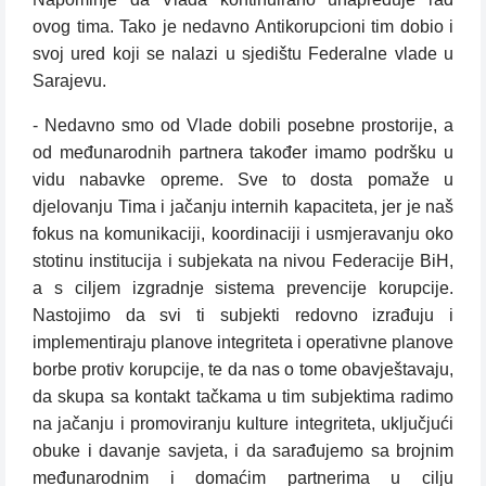
ovog tima. Tako je nedavno Antikorupcioni tim dobio i
svoj ured koji se nalazi u sjedištu Federalne vlade u
Sarajevu.
- Nedavno smo od Vlade dobili posebne prostorije, a
od međunarodnih partnera također imamo podršku u
vidu nabavke opreme. Sve to dosta pomaže u
djelovanju Tima i jačanju internih kapaciteta, jer je naš
fokus na komunikaciji, koordinaciji i usmjeravanju oko
stotinu institucija i subjekata na nivou Federacije BiH,
a s ciljem izgradnje sistema prevencije korupcije.
Nastojimo da svi ti subjekti redovno izrađuju i
implementiraju planove integriteta i operativne planove
borbe protiv korupcije, te da nas o tome obavještavaju,
da skupa sa kontakt tačkama u tim subjektima radimo
na jačanju i promoviranju kulture integriteta, uključjući
obuke i davanje savjeta, i da sarađujemo sa brojnim
međunarodnim i domaćim partnerima u cilju