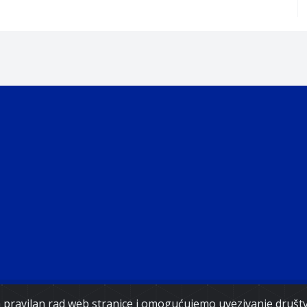
Copyright 2021. Vlada Federacije Bosne i Hercegovine
za pravilan rad web stranice i omogućujemo uvezivanje druš