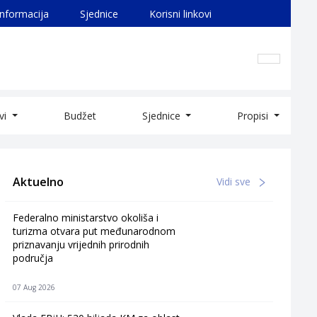
informacija
Sjednice
Korisni linkovi
ivi
Budžet
Sjednice
Propisi
Aktuelno
Vidi sve
Federalno ministarstvo okoliša i
turizma otvara put međunarodnom
priznavanju vrijednih prirodnih
područja
07 Aug 2026