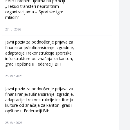
FBiH i radnim tijelima na poziciji
„Tekući transferi neprofitnim
organizacijama – Sportske igre
mladih“
27 Jul 2026
Javni poziv za podnošenje prijava za
finansiranje/sufinansiranje izgradnje,
adaptacije i rekonstrukcije sportske
infrastrukture od značaja za kanton,
grad i opštine u Federaciji BiH
25 Mar 2026
Javni poziv za podnošenje prijava za
finansiranje/sufinansiranje izgradnje,
adaptacije i rekonstrukcije institucija
kulture od značaja za kanton, grad i
opštine u Federaciji BiH
25 Mar 2026