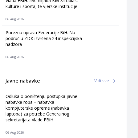
Vlada FBiH: 530 hiljada KM za oblast
kulture i sporta, te vjerske institucije
06 Aug 2026
Porezna uprava Federacije BiH: Na
području ZDK izvršena 24 inspekcijska
nadzora
06 Aug 2026
Javne nabavke
Vidi sve
Odluka o poništenju postupka javne
nabavke roba – nabavka
kompjuterske opreme (nabavka
laptopa) za potrebe Generalnog
sekretarijata Vlade FBiH
06 Aug 2026