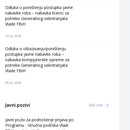
Odluka o poništenju postupka javne
nabavke roba – nabavka licenci za
potrebe Generalnog sekretarijata
Vlade FBiH
13 Jul 2026
Odluka o otkazivanju/poništenju
postupka javne nabavke roba –
nabavka kompjuterske opreme za
potrebe Generalnog sekretarijata
Vlade FBiH
09 Jul 2026
Javni pozivi
Vidi sve
Javni poziv za podnošenje prijava po
Programu - Stručna podrška Vladi