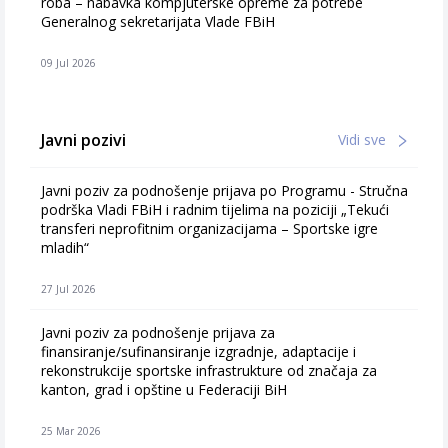
roba – nabavka kompjuterske opreme za potrebe
Generalnog sekretarijata Vlade FBiH
09 Jul 2026
Javni pozivi
Vidi sve
Javni poziv za podnošenje prijava po Programu - Stručna
podrška Vladi FBiH i radnim tijelima na poziciji „Tekući
transferi neprofitnim organizacijama – Sportske igre
mladih“
27 Jul 2026
Javni poziv za podnošenje prijava za
finansiranje/sufinansiranje izgradnje, adaptacije i
rekonstrukcije sportske infrastrukture od značaja za
kanton, grad i opštine u Federaciji BiH
25 Mar 2026