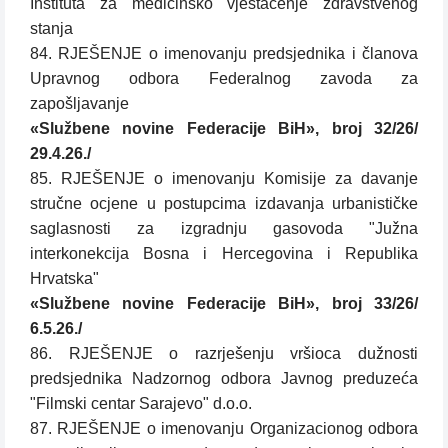
Instituta za medicinsko vještačenje zdravstvenog
stanja
84. RJEŠENJE o imenovanju predsjednika i članova
Upravnog odbora Federalnog zavoda za
zapošljavanje
«Službene novine Federacije BiH», broj 32/26/
29.4.26./
85. RJEŠENJE o imenovanju Komisije za davanje
stručne ocjene u postupcima izdavanja urbanističke
saglasnosti za izgradnju gasovoda "Južna
interkonekcija Bosna i Hercegovina i Republika
Hrvatska"
«Službene novine Federacije BiH», broj 33/26/
6.5.26./
86. RJEŠENJE o razrješenju vršioca dužnosti
predsjednika Nadzornog odbora Javnog preduzeća
"Filmski centar Sarajevo" d.o.o.
87. RJEŠENJE o imenovanju Organizacionog odbora