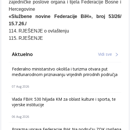
zajedničke poslove organa i tijela Federacije Bosne i
Hercegovine
«Službene novine Federacije BiH», broj 53/26/
15.7.26./
114. RJEŠENJE o ovlaštenju
115. RJEŠENJE
Aktuelno
Vidi sve
Federalno ministarstvo okoliša i turizma otvara put
međunarodnom priznavanju vrijednih prirodnih područja
07 Aug 2026
Vlada FBiH: 530 hiljada KM za oblast kulture i sporta, te
vjerske institucije
06 Aug 2026
Porezna uprava Federacije BiH: Na području ZDK izvršena