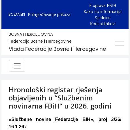
E-uprava FBIH
Kako do informacija
Prilagođavanje prikaza
BOSANSKI
Sjednice
Korisni linkovi
BOSNA I HERCEGOVINA
Federacija Bosne i Hercegovine
Vlada Federacije Bosne i Hercegovine
Hronološki registar rješenja
objavljenih u “Službenim
novinama FBiH” u 2026. godini
«Službene novine Federacije BiH», broj 3/26/
16.1.26./