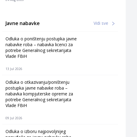
Javne nabavke
Vidi sve
Odluka o poništenju postupka javne
nabavke roba – nabavka licenci za
potrebe Generalnog sekretarijata
Vlade FBiH
13 Jul 2026
Odluka o otkazivanju/poništenju
postupka javne nabavke roba –
nabavka kompjuterske opreme za
potrebe Generalnog sekretarijata
Vlade FBiH
09 Jul 2026
Odluka o izboru najpovoljnijeg