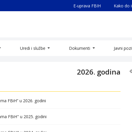
E-uprava FBIH
Kako do 
Uredi i službe
Dokumenti
Javni poz
2026. godina
ama FBiH” u 2026. godini
nama FBiH" u 2025. godini