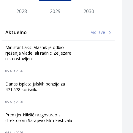
2028
2029
2030
Aktuelno
Vidi sve
Ministar Lakić: Vlasnik je odbio
rješenja Vlade, ali radnici Željezare
nisu ostavljeni
05 Aug 2026
Danas isplata julskih penzija za
471.578 korisnika
05 Aug 2026
Premijer Nikšić razgovarao s
direktorom Sarajevo Film Festivala
04 Aug 2026