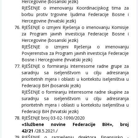
Hercegovine (bosanski jezik)
RJEŠENJE o imenovanju Koordinacijskog tima za
borbu protiv trgovine ljudima Federacije Bosne i
Hercegovine (hrvatski jezik)
RJEŠENJE o izmjeni Rješenja o imenovanju Komisije
za Program javnih investicija Federacije Bosne i
Hercegovine (bosanski jezik)
RJEŠENJE o izmjeni Rješenja o imenovanju
Povjerenstva za Program javnih investicija Federacije
Bosne i Hercegovine (hrvatski jezik)
RJEŠENJE o formiranju Interresorne radne grupe za
saradnju sa iseljeništvom u cilju adresiranja
prioritetnih mjera i oblasti u kontekstu iseljeništva u
Federaciji BiH (bosanski jezik)
RJEŠENJE o formiranju Interresorne radne skupine za
suradnju sa iseljeništvom u cilju adresiranja
prioritetnih mjera i oblasti u kontekstu iseljeništva u
Federaciji BiH (hrvatski jezik)
RJEŠENJE broj 03-02-1090/2020
«Službene novine Federacije BiH», broj
42/21
/28.5.2021./
RJEŠENJE o razrješenju direktora Finansijsko -