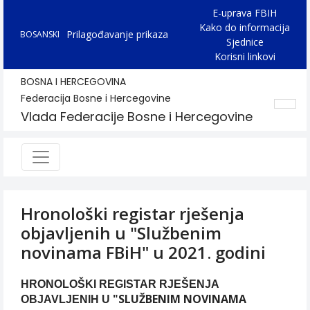
E-uprava FBIH
Kako do informacija
Prilagođavanje prikaza
BOSANSKI
Sjednice
Korisni linkovi
BOSNA I HERCEGOVINA
Federacija Bosne i Hercegovine
Vlada Federacije Bosne i Hercegovine
Hronološki registar rješenja
objavljenih u "Službenim
novinama FBiH" u 2021. godini
HRONOLOŠKI REGISTAR RJEŠENJA
"SLUŽBENIM NOVINAMA
OBJAVLJENIH U