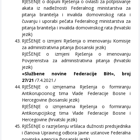
RJEŠENJE o dopuni Rješenja o ovlasti za potpisivanje
akata iz nadležnosti Federalnog ministarstva za
pitanja branitelja i invalida domovinskog rata i
čuvanju i uporabi pečata Federalnog ministarstva za
pitanja branitelja i invalida domovinskog rata (hrvatski
jezik)
RJEŠENJE o izmjeni Rješenja o imenovanju Komisije
za administrativna pitanja (bosanski jezik)
RJEŠENJE o izmjeni Rješenja o imenovanju
Povjerenstva za administrativna pitanja (hrvatski
jezik)
«Službene novine Federacije BiH», broj
27/21
/7.4.2021./
RJEŠENJE o izmjenama Rješenja o formiranju
Antikorupcionog tima Vlade Federacije Bosne i
Hercegovine (bosanski jezik)
RJEŠENJE o izmjenama Rješenja o formiranju
Antikorupcijskog tima Vlade Federacije Bosne i
Hercegovine (hrvatski jezik)
RJEŠENJE o razrješenju vršilaca dužnosti predsjednika
i članova Upravnog odbora Javne ustanove Federalna
novinska agencija (bosanski jezik)