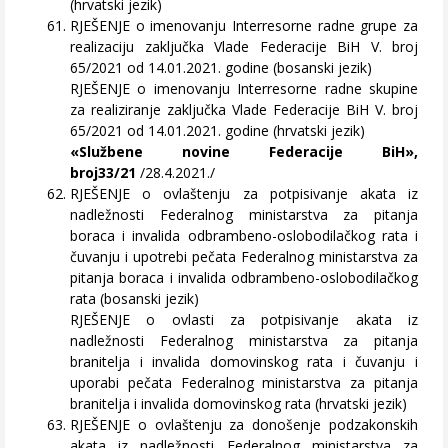
(hrvatski jezik)
RJEŠENJE o imenovanju Interresorne radne grupe za
realizaciju zaključka Vlade Federacije BiH V. broj
65/2021 od 14.01.2021. godine (bosanski jezik)
RJEŠENJE o imenovanju Interresorne radne skupine
za realiziranje zaključka Vlade Federacije BiH V. broj
65/2021 od 14.01.2021. godine (hrvatski jezik)
«Službene novine Federacije BiH»,
broj33/21
/28.4.2021./
RJEŠENJE o ovlaštenju za potpisivanje akata iz
nadležnosti Federalnog ministarstva za pitanja
boraca i invalida odbrambeno-oslobodilačkog rata i
čuvanju i upotrebi pečata Federalnog ministarstva za
pitanja boraca i invalida odbrambeno-oslobodilačkog
rata (bosanski jezik)
RJEŠENJE o ovlasti za potpisivanje akata iz
nadležnosti Federalnog ministarstva za pitanja
branitelja i invalida domovinskog rata i čuvanju i
uporabi pečata Federalnog ministarstva za pitanja
branitelja i invalida domovinskog rata (hrvatski jezik)
RJEŠENJE o ovlaštenju za donošenje podzakonskih
akata iz nadležnosti Federalnog ministarstva za