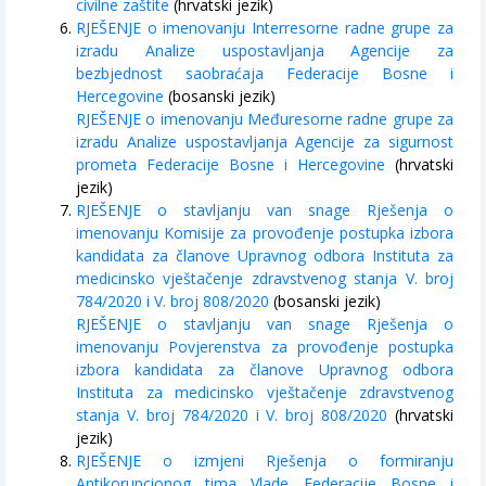
civilne zaštite
(hrvatski jezik)
RJEŠENJE o imenovanju Interresorne radne grupe za
izradu Analize uspostavljanja Agencije za
bezbjednost saobraćaja Federacije Bosne i
Hercegovine
(bosanski jezik)
RJEŠENJE o imenovanju Međuresorne radne grupe za
izradu Analize uspostavljanja Agencije za sigurnost
prometa Federacije Bosne i Hercegovine
(hrvatski
jezik)
RJEŠENJE o stavljanju van snage Rješenja o
imenovanju Komisije za provođenje postupka izbora
kandidata za članove Upravnog odbora Instituta za
medicinsko vještačenje zdravstvenog stanja V. broj
784/2020 i V. broj 808/2020
(bosanski jezik)
RJEŠENJE o stavljanju van snage Rješenja o
imenovanju Povjerenstva za provođenje postupka
izbora kandidata za članove Upravnog odbora
Instituta za medicinsko vještačenje zdravstvenog
stanja V. broj 784/2020 i V. broj 808/2020
(hrvatski
jezik)
RJEŠENJE o izmjeni Rješenja o formiranju
Antikorupcionog tima Vlade Federacije Bosne i