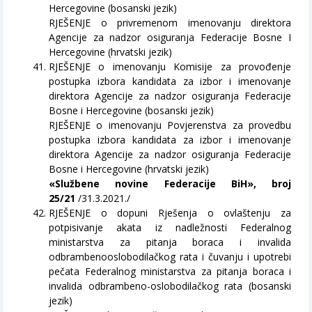
Hercegovine (bosanski jezik)
RJEŠENJE o privremenom imenovanju direktora
Agencije za nadzor osiguranja Federacije Bosne I
Hercegovine (hrvatski jezik)
RJEŠENJE o imenovanju Komisije za provođenje
postupka izbora kandidata za izbor i imenovanje
direktora Agencije za nadzor osiguranja Federacije
Bosne i Hercegovine (bosanski jezik)
RJEŠENJE o imenovanju Povjerenstva za provedbu
postupka izbora kandidata za izbor i imenovanje
direktora Agencije za nadzor osiguranja Federacije
Bosne i Hercegovine (hrvatski jezik)
«Službene novine Federacije BiH», broj
25/21
/31.3.2021./
RJEŠENJE o dopuni Rješenja o ovlaštenju za
potpisivanje akata iz nadležnosti Federalnog
ministarstva za pitanja boraca i invalida
odbrambenooslobodilačkog rata i čuvanju i upotrebi
pečata Federalnog ministarstva za pitanja boraca i
invalida odbrambeno-oslobodilačkog rata (bosanski
jezik)