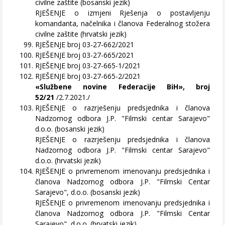
civilne zaštite (bosanski jezik)
RJEŠENJE o izmjeni Rješenja o postavljenju
komandanta, načelnika i članova Federalnog stožera
civilne zaštite (hrvatski jezik)
RJEŠENJE broj 03-27-662/2021
RJEŠENJE broj 03-27-665/2021
RJEŠENJE broj 03-27-665-1/2021
RJEŠENJE broj 03-27-665-2/2021
«Službene novine Federacije BiH», broj
52/21
/2.7.2021./
RJEŠENJE o razrješenju predsjednika i članova
Nadzornog odbora J.P. "Filmski centar Sarajevo"
d.o.o. (bosanski jezik)
RJEŠENJE o razrješenju predsjednika i članova
Nadzornog odbora J.P. "Filmski centar Sarajevo"
d.o.o. (hrvatski jezik)
RJEŠENJE o privremenom imenovanju predsjednika i
članova Nadzornog odbora J.P. "Filmski Centar
Sarajevo", d.o.o. (bosanski jezik)
RJEŠENJE o privremenom imenovanju predsjednika i
članova Nadzornog odbora J.P. "Filmski Centar
Sarajevo", d.o.o. (hrvatski jezik)