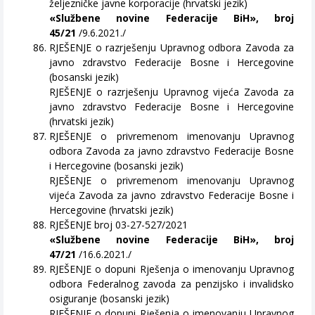
željezničke javne korporacije (hrvatski jezik)
«Službene novine Federacije BiH», broj
45/21
/9.6.2021./
RJEŠENJE o razrješenju Upravnog odbora Zavoda za
javno zdravstvo Federacije Bosne i Hercegovine
(bosanski jezik)
RJEŠENJE o razrješenju Upravnog vijeća Zavoda za
javno zdravstvo Federacije Bosne i Hercegovine
(hrvatski jezik)
RJEŠENJE o privremenom imenovanju Upravnog
odbora Zavoda za javno zdravstvo Federacije Bosne
i Hercegovine (bosanski jezik)
RJEŠENJE o privremenom imenovanju Upravnog
vijeća Zavoda za javno zdravstvo Federacije Bosne i
Hercegovine (hrvatski jezik)
RJEŠENJE broj 03-27-527/2021
«Službene novine Federacije BiH», broj
47/21
/16.6.2021./
RJEŠENJE o dopuni Rješenja o imenovanju Upravnog
odbora Federalnog zavoda za penzijsko i invalidsko
osiguranje (bosanski jezik)
RJEŠENJE o dopuni Rješenja o imenovanju Upravnog