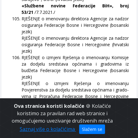
«Službene novine Federacije BiH», broj
53/21
/7.7.2021./
RJEŠENJE o imenovanju direktora Agencije za nadzor
osiguranja Federacije Bosne i Hercegovine (bosanski
jezik)
RJEŠENJE o imenovanju direktora Agencije za nadzor
osiguranja Federacije Bosne i Hercegovine (hrvatski
jezik)
RJEŠENJE o izmjeni Rješenja o imenovanju Komisije
za dodjelu sredstava općinama i gradovima iz
budžeta Federacije Bosne i Hercegovine (bosanski
jezik)
RJEŠENJE o izmjeni Rješenja o imenovanju
Povjerenstva za dodjelu sredstava općinama i grado-
vima iz Proračuna Federacije Bosne i Hercegovine
(hrvatski jezik)
Ova stranica koristi kolačiće
🍪 Kolačiće
«Službene novine Federacije BiH», broj
koristimo za pravilan rad web stranice i
55/21
/14.7.2021./
omogućujemo uvezivanje društvenih mreža
RJEŠENJE broj 03-27-545/2021
Saznaj više o kolačićima
RJEŠENJE broj 03-27-545-1/2021
Slažem se
RJEŠENJE broj 03-27-545-2/2021