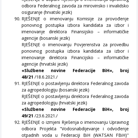
odbora Federalnog zavoda za mirovinsko i invalidsko
osiguranje (hrvatski jezik)
RJEŠENJE o imenovanju Komisije za provođenje
ponovnog postupka izbora kandidata za izbor i
imenovanje direktora Finansijsko – informatičke
agencije (bosanski jezik)
RJEŠENJE o imenovanju Povjerenstva za provedbu
ponovnog postupka izbora kandidata za izbor i
imenovanje direktora Financijsko – informatičke
agencije (hrvatski jezik)
«Službene novine Federacije BiH», broj
48/21
/18.6.2021./
RJEŠENJE o postavljenju direktora Federalnog zavoda
za agropedologiju (bosanski jezik)
RJEŠENJE o postavljenju direktora Federalnog zavoda
za agropedologiju (hrvatski jezik)
«Službene novine Federacije BiH», broj
49/21
/23.6.2021./
RJEŠENJE o izmjeni Rješenja o imenovanju Upravnog
odbora Projekta "Vodosnabdijevanje i odvođenje
otpadnih voda u Federaciji BiH (WATSAN FBiH)"