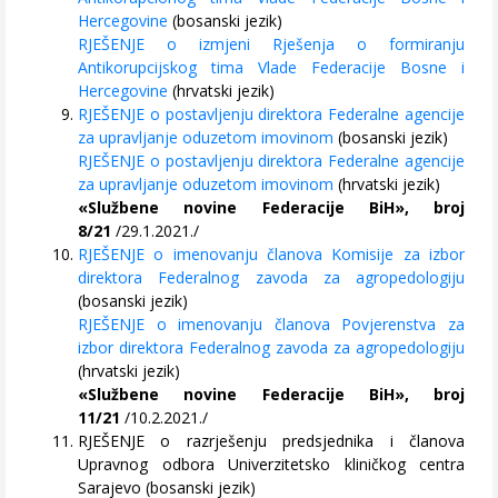
Hercegovine
(bosanski jezik)
RJEŠENJE o izmjeni Rješenja o formiranju
Antikorupcijskog tima Vlade Federacije Bosne i
Hercegovine
(hrvatski jezik)
RJEŠENJE o postavljenju direktora Federalne agencije
za upravljanje oduzetom imovinom
(bosanski jezik)
RJEŠENJE o postavljenju direktora Federalne agencije
za upravljanje oduzetom imovinom
(hrvatski jezik)
«Službene novine Federacije BiH», broj
8/21
/29.1.2021./
RJEŠENJE o imenovanju članova Komisije za izbor
direktora Federalnog zavoda za agropedologiju
(bosanski jezik)
RJEŠENJE o imenovanju članova Povjerenstva za
izbor direktora Federalnog zavoda za agropedologiju
(hrvatski jezik)
«Službene novine Federacije BiH», broj
11/21
/10.2.2021./
RJEŠENJE o razrješenju predsjednika i članova
Upravnog odbora Univerzitetsko kliničkog centra
Sarajevo (bosanski jezik)