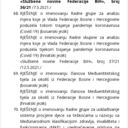
«Službene novine Federacije BiH», broj
36/21
/7.5.2021./
RJEŠENJE o imenovanju Radne grupe za analizu
mjera koje je Vlada Federacije Bosne i Hercegovine
poduzela tokom trajanja pandemije koronavirusa
(Covid-19) (bosanski jezik)
RJEŠENJE o imenovanju Radne skupine za analizu
mjera koje je Vlada Federacije Bosne i Hercegovine
poduzela tijekom trajanja pandemije koronavirusa
(Covid-19) (hrvatski jezik)
«Službene novine Federacije BiH», broj 37/21
/12.5.2021./
RJEŠENJE o imenovanju članova Međuentitetskog
tijela za okoliš iz Federacije Bosne i Hercegovine
(bosanski jezik)
RJEŠENJE o imenovanju članova Međuentitetskog
tijela za okoliš iz Federacije Bosne i Hercegovine
(hrvatski jezik)
RJEŠENJE o imenovanju Radne grupe za usklađivanje
sistema procjene djece sa teškoćama u razvoju sa
Međunarodnom klasifikacijom zdravlja, invaliditeta i
funkcionisanja (MKF) i ujednačavanje pristupa na