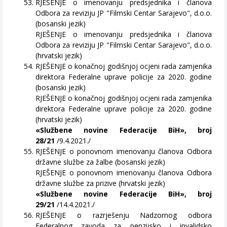
RJEŠENJE o imenovanju predsjednika i članova
Odbora za reviziju JP "Filmski Centar Sarajevo", d.o.o.
(bosanski jezik)
RJEŠENJE o imenovanju predsjednika i članova
Odbora za reviziju JP "Filmski Centar Sarajevo", d.o.o.
(hrvatski jezik)
RJEŠENJE o konačnoj godišnjoj ocjeni rada zamjenika
direktora Federalne uprave policije za 2020. godine
(bosanski jezik)
RJEŠENJE o konačnoj godišnjoj ocjeni rada zamjenika
direktora Federalne uprave policije za 2020. godine
(hrvatski jezik)
«Službene novine Federacije BiH», broj
28/21
/9.4.2021./
RJEŠENJE o ponovnom imenovanju članova Odbora
državne službe za žalbe (bosanski jezik)
RJEŠENJE o ponovnom imenovanju članova Odbora
državne službe za prizive (hrvatski jezik)
«Službene novine Federacije BiH», broj
29/21
/14.4.2021./
RJEŠENJE o razrješenju Nadzornog odbora
Federalnog zavoda za penzijsko i invalidsko