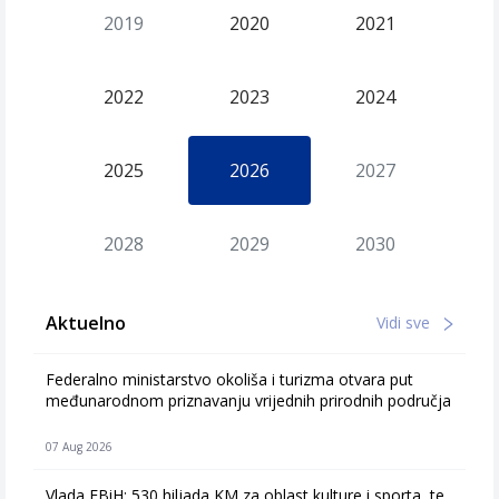
2019
2020
2021
2022
2023
2024
2025
2026
2027
2028
2029
2030
Aktuelno
Vidi sve
Federalno ministarstvo okoliša i turizma otvara put
međunarodnom priznavanju vrijednih prirodnih područja
07 Aug 2026
Vlada FBiH: 530 hiljada KM za oblast kulture i sporta, te