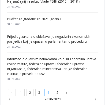
Najznačajniji rezultati Vlade FBIH (2015. - 2018.)
08.Feb.2022.
Budžet za građane za 2021. godinu
08.Feb.2022.
Prijedlog zakona o ublažavanju negativnih ekonomskih
posljedica koji je upućen u parlamentarnu proceduru
08.Feb.2022.
Informacije o javnim nabavkama koje su Federalna uprava
civilne zaštite, federalne uprave i federalne upravne
organizacije, federalna ministarstva i druge federalne
institucije provele od usv
08.Feb.2022.
‹
1
2
3
4
5
›
2020-2029