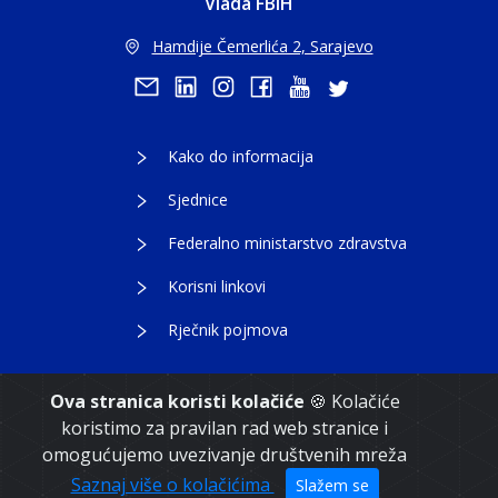
Vlada FBiH
Hamdije Čemerlića 2, Sarajevo
Kako do informacija
Sjednice
Federalno ministarstvo zdravstva
Korisni linkovi
Rječnik pojmova
Ova stranica koristi kolačiće
🍪 Kolačiće
koristimo za pravilan rad web stranice i
Copyright 2021. Vlada Federacije Bosne i
omogućujemo uvezivanje društvenih mreža
Hercegovine
Saznaj više o kolačićima
Slažem se