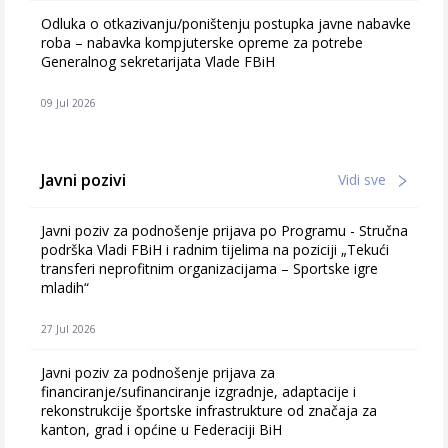
Odluka o otkazivanju/poništenju postupka javne nabavke
roba – nabavka kompjuterske opreme za potrebe
Generalnog sekretarijata Vlade FBiH
09 Jul 2026
Javni pozivi
Vidi sve
Javni poziv za podnošenje prijava po Programu - Stručna
podrška Vladi FBiH i radnim tijelima na poziciji „Tekući
transferi neprofitnim organizacijama – Sportske igre
mladih“
27 Jul 2026
Javni poziv za podnošenje prijava za
financiranje/sufinanciranje izgradnje, adaptacije i
rekonstrukcije športske infrastrukture od značaja za
kanton, grad i općine u Federaciji BiH