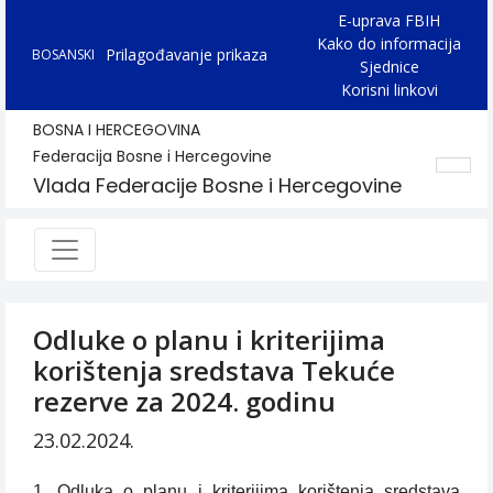
E-uprava FBIH
Kako do informacija
Prilagođavanje prikaza
BOSANSKI
Sjednice
Korisni linkovi
BOSNA I HERCEGOVINA
Federacija Bosne i Hercegovine
Vlada Federacije Bosne i Hercegovine
Odluke o planu i kriterijima
korištenja sredstava Tekuće
rezerve za 2024. godinu
23.02.2024.
1. Odluka o planu i kriterijima korištenja sredstava