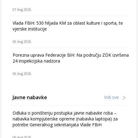
07 Aug 2026
Vlada FBiH: 530 hiljada KM za oblast kulture i sporta, te
vjerske institucije
06 Aug 2026
Porezna uprava Federacije BiH: Na području ZDK izvršena
24 inspekcijska nadzora
06 Aug 2026
Javne nabavke
Vidi sve
Odluka o poništenju postupka javne nabavke roba –
nabavka kompjuterske opreme (nabavka laptopa) za
potrebe Generalnog sekretarijata Vlade FBiH
06 Aug 2026