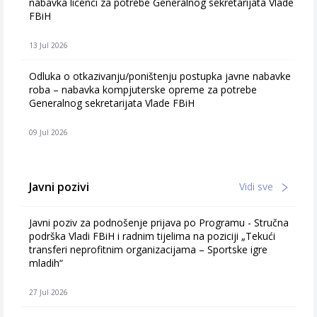
nabavka licenci za potrebe Generalnog sekretarijata Vlade
FBiH
13 Jul 2026
Odluka o otkazivanju/poništenju postupka javne nabavke
roba – nabavka kompjuterske opreme za potrebe
Generalnog sekretarijata Vlade FBiH
09 Jul 2026
Javni pozivi
Vidi sve
Javni poziv za podnošenje prijava po Programu - Stručna
podrška Vladi FBiH i radnim tijelima na poziciji „Tekući
transferi neprofitnim organizacijama – Sportske igre
mladih“
27 Jul 2026