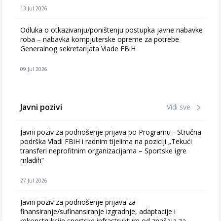
13 Jul 2026
Odluka o otkazivanju/poništenju postupka javne nabavke
roba – nabavka kompjuterske opreme za potrebe
Generalnog sekretarijata Vlade FBiH
09 Jul 2026
Javni pozivi
Vidi sve
Javni poziv za podnošenje prijava po Programu - Stručna
podrška Vladi FBiH i radnim tijelima na poziciji „Tekući
transferi neprofitnim organizacijama – Sportske igre
mladih“
27 Jul 2026
Javni poziv za podnošenje prijava za
finansiranje/sufinansiranje izgradnje, adaptacije i
rekonstrukcije sportske infrastrukture od značaja za