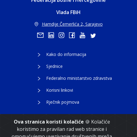
Federacija Bosne i Hercegovine
Vlada FBiH
Hamdije Čemerlića 2, Sarajevo
Kako do informacija
Sjednice
Federalno ministarstvo zdravstva
Korisni linkovi
Rječnik pojmova
Ova stranica koristi kolačiće
🍪 Kolačiće
koristimo za pravilan rad web stranice i
Copyright 2021. Vlada Federacije Bosne i
omogućujemo uvezivanje društvenih mreža