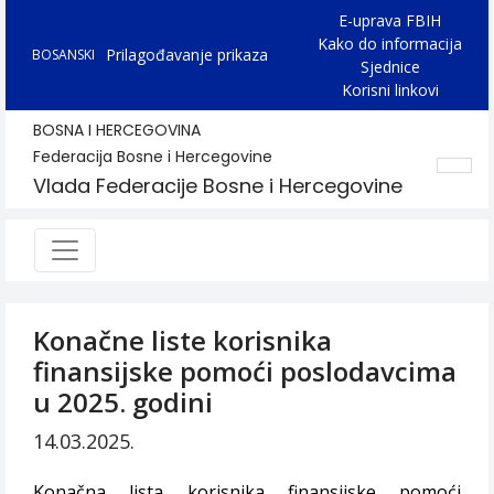
E-uprava FBIH
Kako do informacija
Prilagođavanje prikaza
BOSANSKI
Sjednice
Korisni linkovi
BOSNA I HERCEGOVINA
Federacija Bosne i Hercegovine
Vlada Federacije Bosne i Hercegovine
Konačne liste korisnika
finansijske pomoći poslodavcima
u 2025. godini
14.03.2025.
Konačna lista korisnika finansijske pomoći